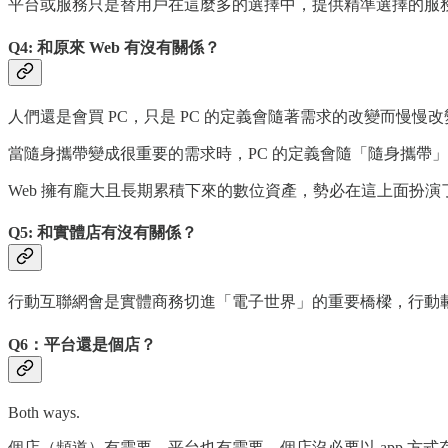
平台或服務只是替用戶在這麼多的選擇中，提供精準選擇的服
Q4: 和原來 Web 有沒有關係？
人們還是會買 PC，只是 PC 的定義會隨著需求的改變而慢慢改
當隨身攜帶變成很重要的需求時，PC 的定義會隨「隨身攜帶」
Web 擁有龐大且長期累積下來的數位資產，勢必在這上面扮
Q5: 和實體店有沒有關係？
行動互聯網會是實體商務切進「電子世界」的重要橋樑，行動
Q6：平台還是個店？
Both ways.
個店（頻道）有需要，平台也有需要。個店沒必要以 app 