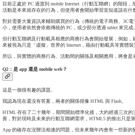
目前正處於 PC 過渡到 mobile Internet（行動
活動是本來就存在的行為，但使用者會開始學習並知道該在什
對於需要大量資訊來輔助購買的行為（傳統的電子商務、3C
小，使用者依然會依賴傳統的 PC，或少部分透過 tablet 來完成
但行動互聯網及行動載具相應的商務行為會開始發展，例如，
來被視為只是「虛擬」世界的 Internet，藉由行動載具等實
所以，與實體的商務行為、活動間的關係及相關應用，將會是
Q2：是 app 還是 mobile web？
這是一個很有趣的課題。
我認為現在還沒有答案，兩者的關係很像 HTML 與 Flash。
HTML 存在了二十幾年，期間開始標準化後，大約經過三次的
善，對於現時及未來的行動互聯網需求，HTML5 的推出只是第
App 的確存在沒辦法相連的問題，但未來幾年內會有一些新的變化，新