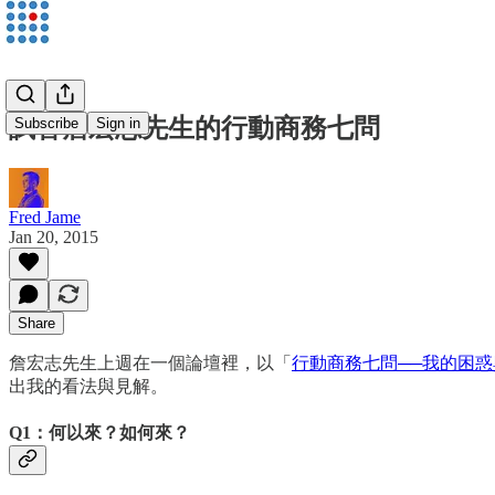
試答詹宏志先生的行動商務七問
Subscribe
Sign in
Fred Jame
Jan 20, 2015
Share
詹宏志先生上週在一個論壇裡，以「
行動商務七問──我的困惑
出我的看法與見解。
Q1：何以來？如何來？