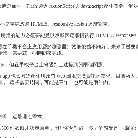
運而生，Flash 透過 ActionScript 與 Javasacript 產生
純透過 HTML5、responsive design 這麼簡單。
，硬體的能力必須要能足以承載因應順暢執行 HTML5 / responsive
載在手機平台上應用層的瀏覽器）效能依舊不夠好，未來手機要
硬體，需要花一些時間來完成。
sive design，但在手機平台上會遇到上述提到的兩個問題。
，而 app 也會被迫產生與原有 web 環境交換資訊的需求。目前兩大
考量。 這些需要時間，可能是三年，也可能是兩年內。
精準，這是理性需求。
1500 件衣服才決定購買，用戶依然對於「多」的感受是一樣的