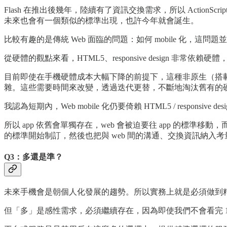
Flash 在推出後幾年，陸續有了資訊交換需求，所以 ActionScript 應
未來也會有一個類似的標準出現，也許今年就會誕生。
比較有趣的是傳統 Web 面臨的問題：如何 mobile 化，這問題並不是單
從硬體的觀點來看，HTML5、responsive design 非常依賴硬體
目前即使在手機硬體成本大幅下降的前提下，這種非原生（搭
雜。這些需要時間來改變，透過迭代更替，不斷地淘汰舊有的
我認為短期內，Web mobile 化仍要倚賴 HTML5 / respon
所以 app 依舊會單獨存在，web 會被迫要往 app 的標準移動
的標準開始制訂，然後也把與 web 間的溝通、交換資訊納入
Q3：多還是準？
未來手機會是朝個人化發展的趨勢。所以實務上就是必須做到
但「多」是感性需求，必須繼續存在，因為即使我們不會看完 