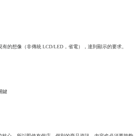
有的想像（非傳統 LCD/LED，省電），達到顯示的要求。
關鍵
要的核心，所以即使有個店，個別的商品資訊、內容也必須要能夠