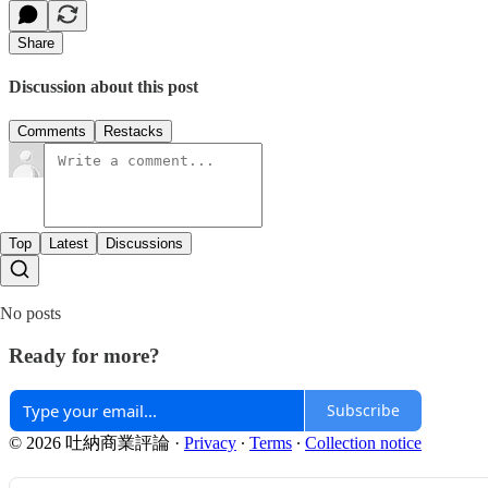
Share
Discussion about this post
Comments
Restacks
Top
Latest
Discussions
No posts
Ready for more?
Subscribe
© 2026 吐納商業評論
·
Privacy
∙
Terms
∙
Collection notice