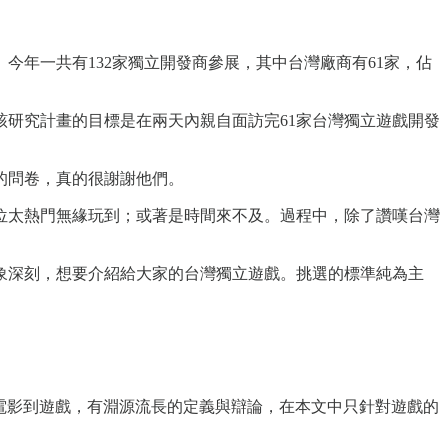
今年一共有132家獨立開發商參展，其中台灣廠商有61家，佔
研究計畫的目標是在兩天內親自面訪完61家台灣獨立遊戲開發
的問卷，真的很謝謝他們。
位太熱門無緣玩到；或著是時間來不及。過程中，除了讚嘆台灣
象深刻，想要介紹給大家的台灣獨立遊戲。挑選的標準純為主
、電影到遊戲，有淵源流長的定義與辯論，在本文中只針對遊戲的