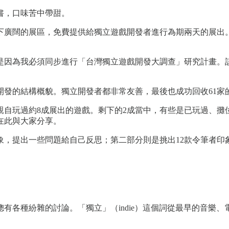
書，口味苦中帶甜。
下廣闊的展區，免費提供給獨立遊戲開發者進行為期兩天的展出。
是因為我必須同步進行「台灣獨立遊戲開發大調查」研究計畫。該
開發的結構概貌。獨立開發者都非常友善，最後也成功回收61家
親自玩過約8成展出的遊戲。剩下的2成當中，有些是已玩過、攤
在此與大家分享。
象，提出一些問題給自己反思；第二部分則是挑出12款令筆者印
有各種紛雜的討論。「獨立」（indie）這個詞從最早的音樂