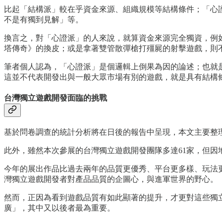
比起「結構派」較在乎資金來源、組織規模等結構條件；「心
不是有獨到見解」等。
換言之，對「心證派」的人來說，就算資金來源完全獨資，例如
塔傳奇》的換皮；或是拿著雙管散彈槍打殭屍的射擊遊戲，則
筆者個人認為，「心證派」是個邏輯上倒果為因的論述；也就
這並不代表開發出與一般大眾市場有別的遊戲，就是具有結構
台灣獨立遊戲開發面臨的挑戰
基於問卷調查的統計分析將在日後的報告中呈現，本文主要整
此外，雖然本次參展的台灣獨立遊戲開發團隊多達61家，但因
今年的展出作品比過去兩年的品質更優秀、平台更多樣、玩法
灣獨立遊戲開發者對產品品質的企圖心，與進軍世界的野心。
然而，正因為看到遊戲品質有如此顯著的提升，才更對這些獨
廣」，其中又以後者最為重要。