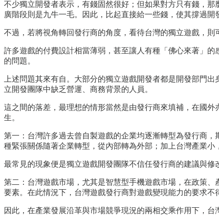
不少獨立開發者表示，有錢固然很好；但如果對方只有錢，那麼
廣階段則是九牛一毛。因此，比起直接給一些錢，使其撐過開
不過，若將視角轉回發行商的角度，看待台灣的獨立遊戲，則
許多遊戲的付費設計相當薄弱，甚至讓人有種「佛心來著」的
的問題。
上述問題其來有自。大部分的獨立遊戲開發者都是開發部門出
立開發團隊中缺乏營運、商務背景的人員。
這之間的落差，最理想的情形當然是由發行商來填補，在國外亦有許多
生。
第一：台灣許多過去曾自製遊戲的企業均逐漸轉型為發行商，
種緊張關係隨著企業轉型，從內部轉為外部；加上台灣產業小
最常見的現象便是獨立遊戲開發團隊不信任發行商的建議與修
第二：台灣遊戲市場，尤其是智慧型手機遊戲市場，在政策、
要素。在此情況下，台灣遊戲發行商對遊戲變現能力的要求不
因此，在產業發展沿革與市場競爭現況的兩相交乘作用下，台