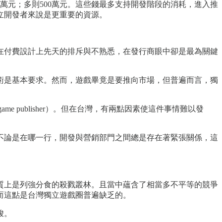
萬元；多則500萬元。這些錢最多支持開發階段的消耗，進入推
立開發者來說是更重要的資源。
在付費設計上先天的排斥與不熟悉，在發行商眼中卻是最為關鍵
術是基本要求。然而，遊戲畢竟是要推向市場，但普遍而言，獨
 publisher）。但在台灣，有兩點因素使這件事情難以發
不論是在哪一行，開發與營銷部門之間總是存在著緊張關係，這
質上是列強分食的殺戮叢林。且當中蘊含了相當多不平等的競爭
而這點是台灣獨立遊戲圈普遍缺乏的。
峻。