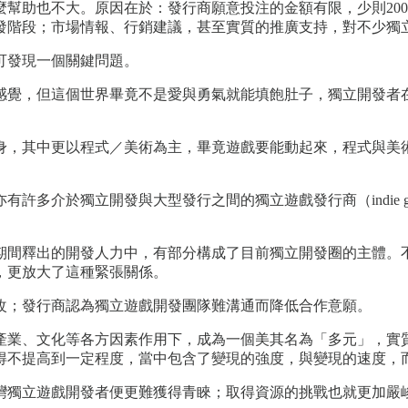
幫助也不大。原因在於：發行商願意投注的金額有限，少則200
發階段；市場情報、行銷建議，甚至實質的推廣支持，對不少獨
可發現一個關鍵問題。
感覺，但這個世界畢竟不是愛與勇氣就能填飽肚子，獨立開發者
身，其中更以程式／美術為主，畢竟遊戲要能動起來，程式與美
介於獨立開發與大型發行之間的獨立遊戲發行商（indie game
期間釋出的開發人力中，有部分構成了目前獨立開發圈的主體。
，更放大了這種緊張關係。
改；發行商認為獨立遊戲開發團隊難溝通而降低合作意願。
產業、文化等各方因素作用下，成為一個美其名為「多元」，實
得不提高到一定程度，當中包含了變現的強度，與變現的速度，
灣獨立遊戲開發者便更難獲得青睞；取得資源的挑戰也就更加嚴