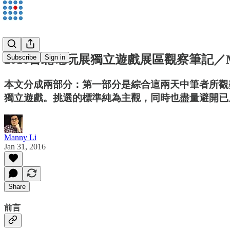
2016台北電玩展獨立遊戲展區觀察筆記／Man
Subscribe
Sign in
本文分成兩部分：第一部分是綜合這兩天中筆者所觀
獨立遊戲。挑選的標準純為主觀，同時也盡量避開已
Manny Li
Jan 31, 2016
Share
前言