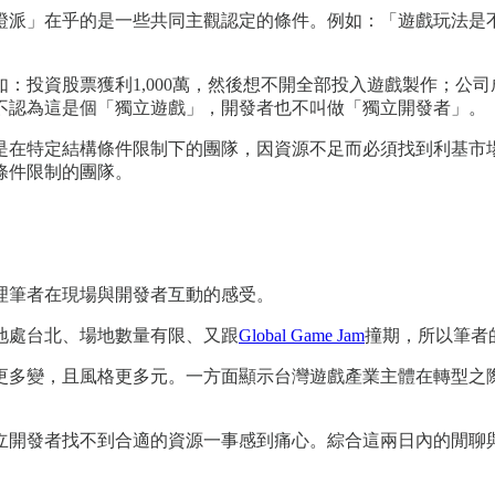
證派」在乎的是一些共同主觀認定的條件。例如：「遊戲玩法是
：投資股票獲利1,000萬，然後想不開全部投入遊戲製作；公司
不認為這是個「獨立遊戲」，開發者也不叫做「獨立開發者」。
是在特定結構條件限制下的團隊，因資源不足而必須找到利基市
條件限制的團隊。
理筆者在現場與開發者互動的感受。
地處台北、場地數量有限、又跟
Global Game Jam
撞期，所以筆者
更多變，且風格更多元。一方面顯示台灣遊戲產業主體在轉型之
立開發者找不到合適的資源一事感到痛心。綜合這兩日內的閒聊