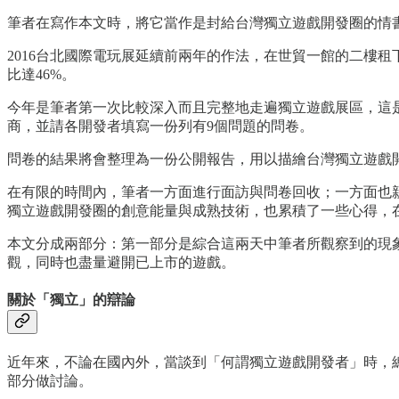
筆者在寫作本文時，將它當作是封給台灣獨立遊戲開發圈的情
2016台北國際電玩展延續前兩年的作法，在世貿一館的二樓租
比達46%。
今年是筆者第一次比較深入而且完整地走遍獨立遊戲展區，這
商，並請各開發者填寫一份列有9個問題的問卷。
問卷的結果將會整理為一份公開報告，用以描繪台灣獨立遊戲
在有限的時間內，筆者一方面進行面訪與問卷回收；一方面也
獨立遊戲開發圈的創意能量與成熟技術，也累積了一些心得，
本文分成兩部分：第一部分是綜合這兩天中筆者所觀察到的現
觀，同時也盡量避開已上市的遊戲。
關於「獨立」的辯論
近年來，不論在國內外，當談到「何謂獨立遊戲開發者」時，總
部分做討論。