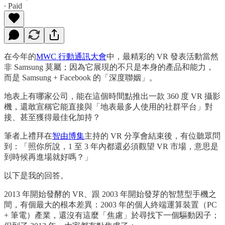
∙ Paid
在今年的
MWC 行動通訊大會
中，最精彩的 VR 發表活動當然
非 Samsung 莫屬；因為它展現的不只是本身的產品和能力，
而是 Samsung + Facebook 的「深度聯姻」。
地表上有哪家公司，能在這個時間點推出一款 360 度 VR 攝影
機，還敢宣稱它能直接與「地表最多人使用的社群平台」對
接、甚至獲得最佳化加持？
筆者上禮拜在
智由博集
主持的 VR 分享會結束後，有位聽眾問
到：「照你所說，1 至 3 年內都還必須觀望 VR 市場，意思是
到時候再進場就好嗎？」
以下是我的回答。
2013 年開始發酵的 VR、跟 2003 年開始發芽的智慧型手機之
間，有個最大的根本差異：2003 年的個人終端運算裝置（PC
+ 筆電）產業，還沒有這麼「焦慮」於尋找下一個驅動因子；