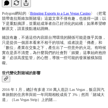
Polygon網站的〈
Bringing Esports to a Las Vegas Casino
〉（把電
競帶進拉斯維加斯賭場）這篇文章不僅有趣，也值得一讀；以
下是重點摘譯，並重組成筆者自己好消化的結構；如果希望瞭
解原文，請直接點連結跳轉。
雖說有趣，不過這些內容跟台灣環境的關係可能是微乎其微，
只是提供一個原本看來不相干的領域、或者說是「傳產」和
「數位」產業在交集之下，產生出了一些意外的火花。有時候
實在是弄不清楚，為什麼我們的社會對「娛樂」這事始終抱持
著「必須高度監管」的心態，導致一些可能的發展被橫加阻
礙。
世代變化對賭城的影響
2016 年 1 月，總計有多達 350 萬人造訪 Las Vegas，飯店與汽
車旅館的住房率與前一年同期相較成長了 3%；然而「賭城大
道」（Las Vegas Strip）上的賭…