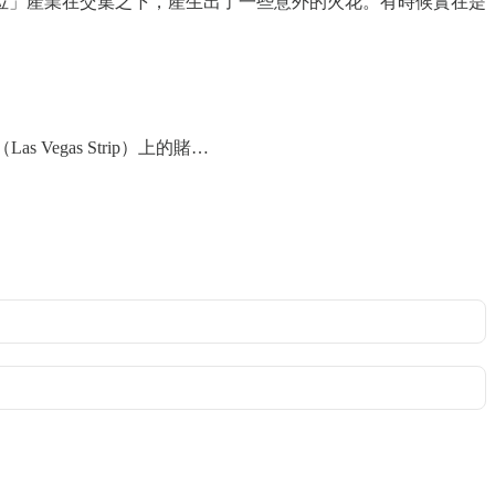
位」產業在交集之下，產生出了一些意外的火花。有時候實在是
Vegas Strip）上的賭…