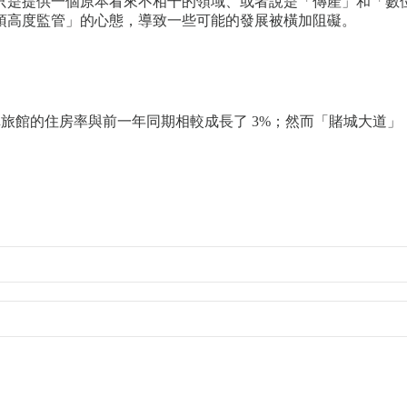
只是提供一個原本看來不相干的領域、或者說是「傳產」和「數
須高度監管」的心態，導致一些可能的發展被橫加阻礙。
店與汽車旅館的住房率與前一年同期相較成長了 3%；然而「賭城大道」（Las 