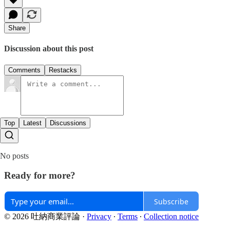
Share
Discussion about this post
Comments
Restacks
Top
Latest
Discussions
No posts
Ready for more?
Subscribe
© 2026 吐納商業評論
·
Privacy
∙
Terms
∙
Collection notice