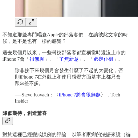
不知道那些專門唱衰Apple的部落客們，在讀彼此文章的時
候，是不是也有一樣的感覺？
過去幾個月以來，一些科技部落客都宣稱當時還沒上市的
iPhone 7會「
很無聊
」、「
了無新意
」、「
必定仆街
」。
除非接下來幾個月會發生什麼了不起的大變化，否
則iPhone 7在外觀上和使用感覺方面基本上都只會
跟6s差不多。
──Steve Kovach：〈
iPhone 7將會很無趣
〉，Tech
Insider
降低期待，創造驚喜
對於這種已經變成慣例的評論，以筆者家鄉的法語來說（編