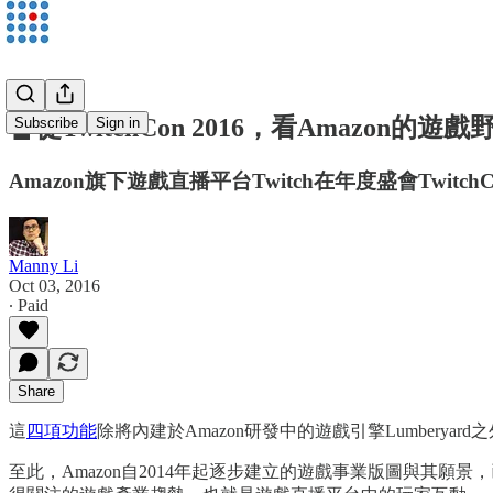
🔏從TwitchCon 2016，看Amazon的遊戲
Subscribe
Sign in
Amazon旗下遊戲直播平台Twitch在年度盛會Twit
Manny Li
Oct 03, 2016
∙ Paid
Share
這
四項功能
除將內建於Amazon研發中的遊戲引擎Lumberyard之
至此，Amazon自2014年起逐步建立的遊戲事業版圖與其願景，已有