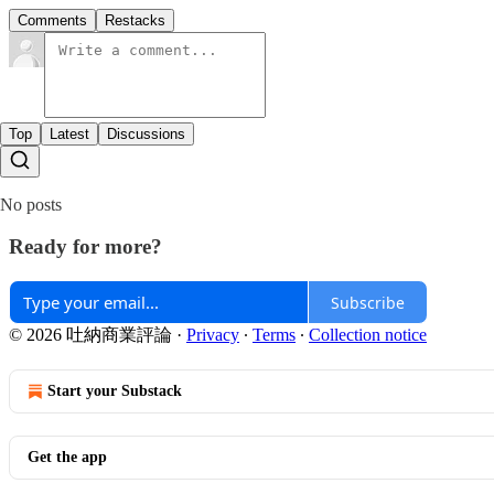
Comments
Restacks
Top
Latest
Discussions
No posts
Ready for more?
Subscribe
© 2026 吐納商業評論
·
Privacy
∙
Terms
∙
Collection notice
Start your Substack
Get the app