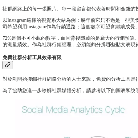
社群網路上的每一張照片、每一段留言都代表著時間和金錢的
以Instagram這樣的視覺系大站為例：幾年前它只不過是一些
司希望利用Instagram作為行銷通路；這個數字可望會繼續
72%是個不可小覷的數字，而且背後隱藏的是龐大的行銷預
的測量績效。作為社群行銷經理，必須能夠分辨哪些貼文表現
免費社群分析工具效果有限
對於剛開始接觸社群網路分析的人士來說，免費的分析工具是
為了協助您進一步瞭解社群媒體分析，請參考以下的圖表和說