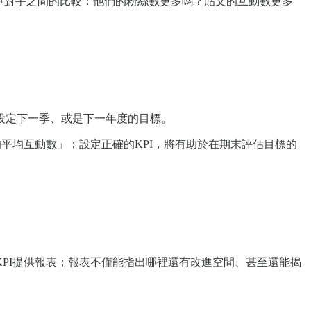
競爭對手之間的比較：他們的粉絲數更多嗎？貼文的互動數更多
設定下一季、或是下一年度的目標。
平均互動數」；設定正確的KPI，將有助於在期末評估目標的
PI提供報表；報表不僅能指出哪裡還有改進空間、甚至還能揭