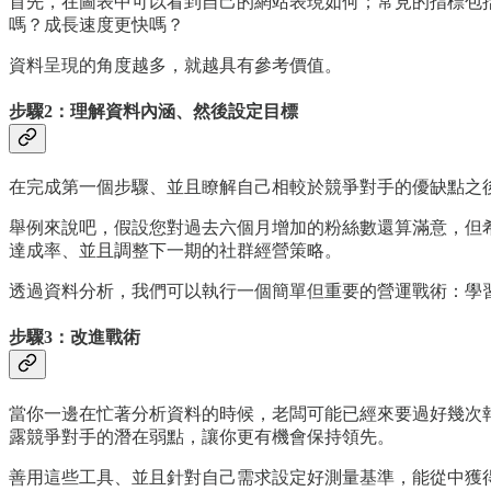
首先，在圖表中可以看到自己的網站表現如何；常見的指標包括
嗎？成長速度更快嗎？
資料呈現的角度越多，就越具有參考價值。
步驟2：理解資料內涵、然後設定目標
在完成第一個步驟、並且瞭解自己相較於競爭對手的優缺點之
舉例來說吧，假設您對過去六個月增加的粉絲數還算滿意，但希
達成率、並且調整下一期的社群經營策略。
透過資料分析，我們可以執行一個簡單但重要的營運戰術：學
步驟3：改進戰術
當你一邊在忙著分析資料的時候，老闆可能已經來要過好幾次
露競爭對手的潛在弱點，讓你更有機會保持領先。
善用這些工具、並且針對自己需求設定好測量基準，能從中獲