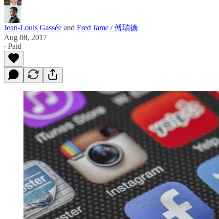
Jean-Louis Gassée
and
Fred Jame / 傅瑞德
Aug 08, 2017
∙ Paid