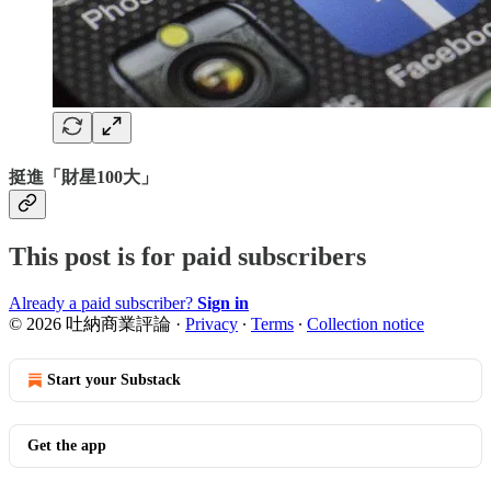
挺進「財星100大」
This post is for paid subscribers
Already a paid subscriber?
Sign in
© 2026 吐納商業評論
·
Privacy
∙
Terms
∙
Collection notice
Start your Substack
Get the app