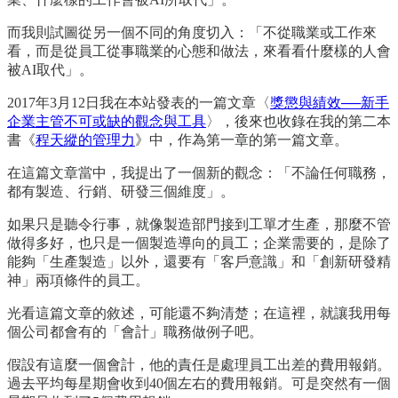
而我則試圖從另一個不同的角度切入：「不從職業或工作來
看，而是從員工從事職業的心態和做法，來看看什麼樣的人會
被AI取代」。
2017年3月12日我在本站發表的一篇文章〈
獎懲與績效──新手
企業主管不可或缺的觀念與工具
〉，後來也收錄在我的第二本
書《
程天縱的管理力
》中，作為第一章的第一篇文章。
在這篇文章當中，我提出了一個新的觀念：「不論任何職務，
都有製造、行銷、研發三個維度」。
如果只是聽令行事，就像製造部門接到工單才生產，那麼不管
做得多好，也只是一個製造導向的員工；企業需要的，是除了
能夠「生產製造」以外，還要有「客戶意識」和「創新研發精
神」兩項條件的員工。
光看這篇文章的敘述，可能還不夠清楚；在這裡，就讓我用每
個公司都會有的「會計」職務做例子吧。
假設有這麼一個會計，他的責任是處理員工出差的費用報銷。
過去平均每星期會收到40個左右的費用報銷。可是突然有一個