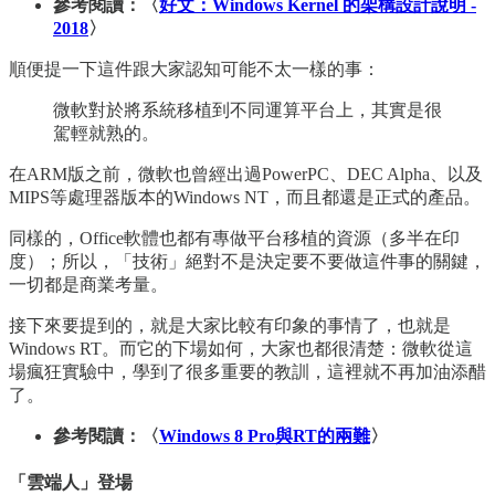
參考閱讀：〈
好文：Windows Kernel 的架構設計說明 -
2018
〉
順便提一下這件跟大家認知可能不太一樣的事：
微軟對於將系統移植到不同運算平台上，其實是很
駕輕就熟的。
在ARM版之前，微軟也曾經出過PowerPC、DEC Alpha、以及
MIPS等處理器版本的Windows NT，而且都還是正式的產品。
同樣的，Office軟體也都有專做平台移植的資源（多半在印
度）；所以，「技術」絕對不是決定要不要做這件事的關鍵，
一切都是商業考量。
接下來要提到的，就是大家比較有印象的事情了，也就是
Windows RT。而它的下場如何，大家也都很清楚：微軟從這
場瘋狂實驗中，學到了很多重要的教訓，這裡就不再加油添醋
了。
參考閱讀：〈
Windows 8 Pro與RT的兩難
〉
「雲端人」登場