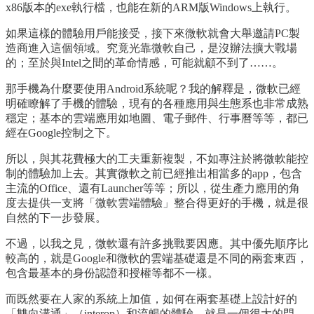
x86版本的exe執行檔，也能在新的ARM版Windows上執行。
如果這樣的體驗用戶能接受，接下來微軟就會大舉邀請PC製
造商進入這個領域。究竟光靠微軟自己，是沒辦法擴大戰場
的；至於與Intel之間的革命情感，可能就顧不到了……。
那手機為什麼要使用Android系統呢？我的解釋是，微軟已經
明確瞭解了手機的體驗，現有的各種應用與生態系也非常成熟
穩定；基本的雲端應用如地圖、電子郵件、行事曆等等，都已
經在Google控制之下。
所以，與其花費極大的工夫重新複製，不如專注於將微軟能控
制的體驗加上去。其實微軟之前已經推出相當多的app，包含
主流的Office、還有Launcher等等；所以，從生產力應用的角
度去提供一支將「微軟雲端體驗」整合得更好的手機，就是很
自然的下一步發展。
不過，以我之見，微軟還有許多挑戰要因應。其中優先順序比
較高的，就是Google和微軟的雲端基礎還是不同的兩套東西，
包含最基本的身份認證和授權等都不一樣。
而既然要在人家的系統上加值，如何在兩套基礎上設計好的
「雙向溝通」（interop）和流暢的體驗，就是一個很大的門