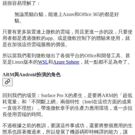
就很容易理解了：
無論黑貓白貓，能連上Azure和Office 365的都是好
貓。
只要有更多裝置連上微軟的雲端，而且更進一步的說，只要使
用者都是透過微軟的app、或是微軟控制下的體驗來使用，就
是在加強這些雲端服務的價值。
所以當我們看到微軟做出了各個平台的Office和開發工具、甚
至是Linux版本的
WSL
和
Azure Sphere
，就一點都不足為奇了。
ARM與Android扮演的角色
回到我們的場景：Surface Pro X的產生，是要將ARM的「超低
耗電量」和「不間斷上網」兩個特性（Intel在這些方面的成果
一直很不理想），帶進微軟拿手的生產力應用環境，進一步拉
長使用雲端的時間。
不過根據之前的教訓，要讓這件事成功，還要將整個應用的生
態系也跟著搬過來，所以發展了機器碼即時轉譯的能力，讓