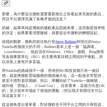
那麼，為什麼這次微軟還要重新推出之前看起來失敗的產品，
而且平台選擇充滿了各種矛盾的訊息？
的確，如果單純從傳統的微軟產品思維來看，這些都是很奇怪
的決定；如果要看清楚脈絡，就要從近年微軟的轉變談起。
就我的觀察，微軟的前任執行長
Steve Ballmer
和現任的Satya
Nadella有個很大的不同：Ballmer基本上是一個「協調者」
（coordinator），他必須在Windows、Office、遊戲、Bing搜尋
等各個事業單位（BU）的主要商業目標之間找到平衡點，所
以決策上會有許多妥協。
而Nadella的路線很不一樣：所有的BU和投資都只有一個目
標，就是將微軟雲端服務的價值極大化；這一點他非常堅持，
甚至不惜對老臣開鍘。所以，華爾街給了Nadella一個稱號，
就叫做「雲端人」（Cloud Guy）。目前看來，這個方向是OK
的；至少資本市場給了很強的獎勵 （所以我才有閒功夫可以
寫這篇文章 ? ）。
從這個角度出發來看，對於微軟在不同平台之間的大舉投資，