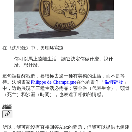
在《沈思錄》中，奧理略寫道：
你可以馬上遠離生活，讓它決定你做什麼、說什
麼、想什麼。
這句話提醒我們，要積極去過一種有美德的生活，而不是等
待。法國畫家
Philippe de Champaigne
在他的畫作「
骷髏靜物
」
中，透過展現了三種生活必需品：鬱金香（代表生命）、頭骨
（死亡）和沙漏（時間），也表達了相似的情感。
結語
所以，我可能沒有直接回答Alex的問題，但我可以提供七個建