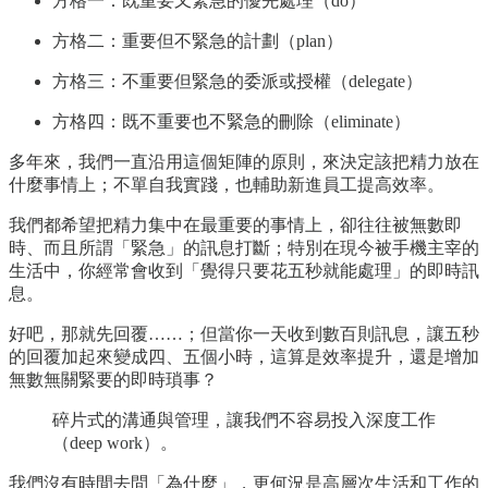
方格一：既重要又緊急的優先處理（do）
方格二：重要但不緊急的計劃（plan）
方格三：不重要但緊急的委派或授權（delegate）
方格四：既不重要也不緊急的刪除（eliminate）
多年來，我們一直沿用這個矩陣的原則，來決定該把精力放在
什麼事情上；不單自我實踐，也輔助新進員工提高效率。
我們都希望把精力集中在最重要的事情上，卻往往被無數即
時、而且所謂「緊急」的訊息打斷；特別在現今被手機主宰的
生活中，你經常會收到「覺得只要花五秒就能處理」的即時訊
息。
好吧，那就先回覆……；但當你一天收到數百則訊息，讓五秒
的回覆加起來變成四、五個小時，這算是效率提升，還是增加
無數無關緊要的即時瑣事？
碎片式的溝通與管理，讓我們不容易投入深度工作
（deep work）。
我們沒有時間去問「為什麼」，更何況是高層次生活和工作的