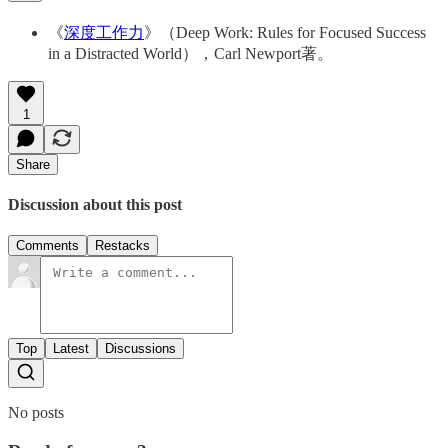
《
深度工作力
》（Deep Work: Rules for Focused Success
in a Distracted World），Carl Newport著。
1
Share
Discussion about this post
Comments
Restacks
Top
Latest
Discussions
No posts