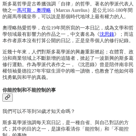
斯多葛哲學是古希臘強調「自律」的哲學。著名的學派代表人
物之一
馬可斯．奧理略
（Marcus Aurelius）是公元161-180年間
的羅馬帝國皇帝，可以說是那個時代地球上最有權力的人。
奧理略熱愛哲學，在位19年間所寫的一本日記，成為文學和哲
學領域最有影響力的作品之一，中文書名為《
沈思錄
》；而這
本作者原本沒有打算公開的日記，正是皇帝個人的修行紀錄。
近幾十年來，人們對斯多葛學派的興趣重新燃起；在體育、政
治和商業領域上不斷新增的追隨者，掀起了一波新興的斯多葛
修行運動。作為學派代表作之一，《沈思錄》曾是陪伴南非民
權領袖曼德拉27年牢獄生涯中的唯一讀物，也教會了他如何尋
找勇氣與和平的真義。
你能控制和不能控制的事
我們可以不等到50歲才知天命嗎？
斯多葛學派強調每天寫日記，是一種自省、與自己對話的方
式；其中的目的之一，是讓你看清你「能控制」和「不能控
制」的事物。