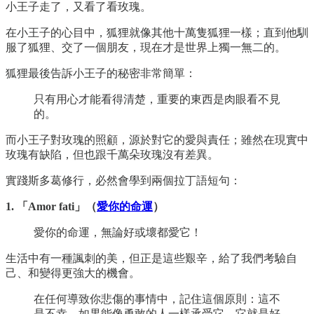
小王子走了，又看了看玫瑰。
在小王子的心目中，狐狸就像其他十萬隻狐狸一樣；直到他馴
服了狐狸、交了一個朋友，現在才是世界上獨一無二的。
狐狸最後告訴小王子的秘密非常簡單：
只有用心才能看得清楚，重要的東西是肉眼看不見
的。
而小王子對玫瑰的照顧，源於對它的愛與責任；雖然在現實中
玫瑰有缺陷，但也跟千萬朵玫瑰沒有差異。
實踐斯多葛修行，必然會學到兩個拉丁語短句：
1. 「Amor fati」（
愛你的命運
）
愛你的命運，無論好或壞都愛它！
生活中有一種諷刺的美，但正是這些艱辛，給了我們考驗自
己、和變得更強大的機會。
在任何導致你悲傷的事情中，記住這個原則：這不
是不幸，如果能像勇敢的人一樣承受它，它就是好