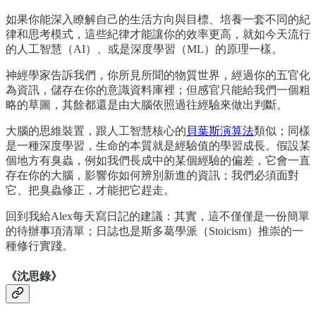
如果你能深入瞭解自己的生活方向與目標、培養一套不同的紀
律和思考模式，這些紀律才能讓你的效率更高，就如今天流行
的人工智慧（AI）、或是深度學習（ML）的原理一樣。
神經學家告訴我們，你所見所聞的物質世界，經過你的五官化
為資訊，儲存在你的意識資料庫裡；但感官只能給我們一個粗
略的草圖，其餘都還是由大腦依照過往經驗來做出判斷。
大腦的思維裝置，跟人工智慧核心的
貝葉斯演算法
類似；同樣
是一種深度學習，生命的本質就是經驗值的學習成長。假設某
個地方有臭蟲，例如我們長成中的某個經驗的偏差，它會一直
存在你的大腦，影響你如何辨別新進的資訊；我們必須面對
它、把臭蟲修正，才能把它趕走。
回到我給Alex每天寫日記的建議：其實，這不僅僅是一份簡單
的待辦事項清單；日誌也是斯多葛學派（Stoicism）推崇的一
種修行實踐。
《沈思錄》