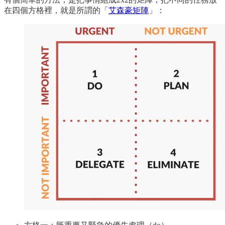
在四個方格裡，就是所謂的「
艾森豪矩陣
」：