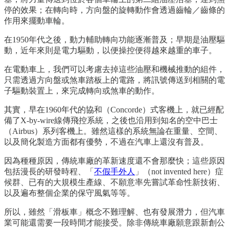
停的效果；在轉向時，方向盤的旋轉動作會透過齒輪／齒條的
作用來擺動車輪。
在1950年代之後，動力輔助轉向功能逐漸普及；早期是油壓驅
動，近年來則是電力驅動，以便操控便得越來越重的車子。
在電動車上，我們可以考慮去掉這些油壓和機械推動的組件，
只需透過方向盤或煞車踏板上的電路，將訊號傳送到相關的電
子驅動裝置上，來完成轉向或煞車的動作。
其實，早在1960年代的協和（Concorde）式客機上，就已經配
備了X-by-wire線傳飛控系統，之後也沿用到知名的空中巴士
（Airbus）系列客機上。雖然這樣的系統無論在重量、空間、
以及簡化製造方面都有優勢，不過在汽車上還沒有普及。
因為種種原因，傳統車廠的革新速度還不會那麼快；這些原因
包括漫長的研發時程、「
不假手外人
」（not invented here）症
候群、已有的大規模生產線、不願意率先嘗試革命性新技術、
以及遍布整個企業的保守風氣等等。
所以，雖然「滑板車」概念不難理解、也有發展潛力，但汽車
業可能還需要一段時間才能接受。除非傳統車廠願意跟新創公