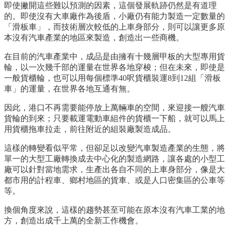
即使撇開這些難以預測的因素，這個發展軌跡仍然是有道理
的。即使沒有大車廠作為後盾，小廠仍有能力製造一定數量的
「滑板車」，而技術層次較低的上車身部分，則可以讓更多原
本沒有汽車產業的地區來製造，創造出一些商機。
在目前的汽車產業中，成品是由擁有十幾層甲板的大型專用貨
輪，以一次幾千部的運量在世界各地穿梭；但在未來，即使是
一般貨櫃輪，也可以用每個標準40呎貨櫃裝運8到12組「滑板
車」的運量，在世界各地互通有無。
因此，港口不再需要能停放上萬輛車的空間，來迎接一艘汽車
貨輪的到來；只要載運電動車組件的貨櫃一下船，就可以馬上
用貨櫃拖車拉走，前往附近的組裝廠製造成品。
這樣的轉變看似平常，但卻足以改變汽車製造產業的生態，將
單一的大型工廠轉換成去中心化的製造網路，讓各處的小型工
廠可以針對當地需求，生產出各自不同的上車身部分，像是大
都市用的計程車、鄉村地區的貨車、或是人口密集區的公車等
等。
換個角度來說，這樣的趨勢甚至可能在原本沒有汽車工業的地
方，創造出成千上萬的全新工作機會。