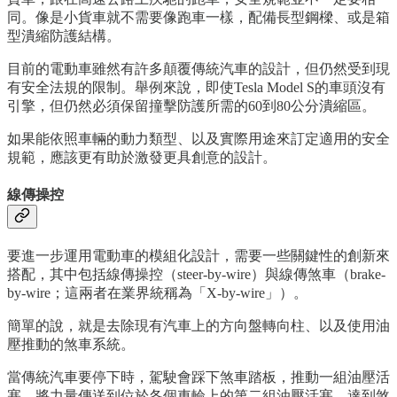
同。像是小貨車就不需要像跑車一樣，配備長型鋼樑、或是箱
型潰縮防護結構。
目前的電動車雖然有許多顛覆傳統汽車的設計，但仍然受到現
有安全法規的限制。舉例來說，即使Tesla Model S的車頭沒有
引擎，但仍然必須保留撞擊防護所需的60到80公分潰縮區。
如果能依照車輛的動力類型、以及實際用途來訂定適用的安全
規範，應該更有助於激發更具創意的設計。
線傳操控
要進一步運用電動車的模組化設計，需要一些關鍵性的創新來
搭配，其中包括線傳操控（steer-by-wire）與線傳煞車（brake-
by-wire；這兩者在業界統稱為「X-by-wire」）。
簡單的說，就是去除現有汽車上的方向盤轉向柱、以及使用油
壓推動的煞車系統。
當傳統汽車要停下時，駕駛會踩下煞車踏板，推動一組油壓活
塞，將力量傳送到位於各個車輪上的第二組油壓活塞，達到煞