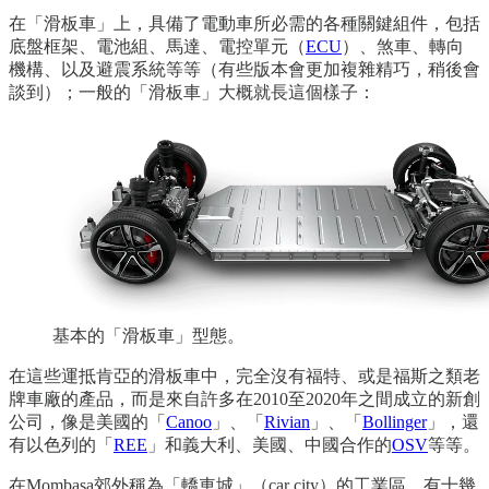
在「滑板車」上，具備了電動車所必需的各種關鍵組件，包括
底盤框架、電池組、馬達、電控單元（
ECU
）、煞車、轉向
機構、以及避震系統等等（有些版本會更加複雜精巧，稍後會
談到）；一般的「滑板車」大概就長這個樣子：
基本的「滑板車」型態。
在這些運抵肯亞的滑板車中，完全沒有福特、或是福斯之類老
牌車廠的產品，而是來自許多在2010至2020年之間成立的新創
公司，像是美國的「
Canoo
」、「
Rivian
」、「
Bollinger
」，還
有以色列的「
REE
」和義大利、美國、中國合作的
OSV
等等。
在Mombasa郊外稱為「轎車城」（car city）的工業區，有十幾