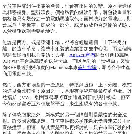
至於車輛零組件相關的產業，也會有相同的改變。原本構造極
為精密複雜、型號眾多、價格昂貴的燃油引擎，將會被重量和
價格都只有幾分之一的電動馬達取代；而封裝好的電池組，則
會成為「滑板車」總成的一部分、或是做成適合運輸的型態，
以貨櫃運送到需要的地方。
無論是西方、或是亞洲市場，都將會經歷這個「上下半身分
離」的造車革命，讓整車組裝的產業更加去中心化；而這個轉
變將會從商用載具開始：去年，
Amazon宣布
將會引進10萬輛
以Rivian平台為基礎的送貨卡車；而以色列的「滑板車」製造
商REE最近則與印度的Mahindra車廠
簽訂協議
，即將合作生產
商用電動車款。
然而，西方市場基於一些原因，轉換到這種「上下分離」模式
的速度會比較慢；原因之一，是現有傳統車輛業務的包袱。雖
然福斯（VW）集團宣稱即將直接躍進到新的設計模式，但至
今仍然保留著五六種底盤平台，來生產現有的各種車款。
除了傳統包袱之外，新模式的另一個障礙則是嚴格的安全法
規。許多國家都規定，任何車輛都必須能夠承受時速65公里的
直接撞擊，但這一點其實是可以再探討的；只在市區行駛的小
貨車，跟在高速公路上疾馳的跑車，安全規範並不一定要相