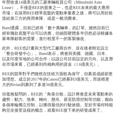
年營收達14億美元的三菱車輛租賃公司（Mitsubishi Auto
Lease），不僅是REE的股東之一，也是REE未來的龐大應用
市場；在採用REE標準底盤的電動車量產之後，將可以用於租
賃給第三方的商用車隊、或是一般消費者。
Barel透露，目前已經有「數十萬輛車」的訂單。雖然目前已
經有幾款底盤平台可以供應，但細部硬體多半仍然必須根據各
家車隊顧客的需要，進行程度不一的客製修改。
此外，REE也計畫與大型代工廠商合作、並在後者附近設立
「整合研發中心」。Barel表示，將會與美國、德國、日本、
以及印度等地的公司合作；以該公司目前設定的方向、以及潛
在市場來看，已經募到尚稱夠用的資金（1.6億美元）。
REE的競爭對手們雖然在技術方面較為保守，但募資成績卻更
加理想。成立於2017年的Canoo已經募到3億美元，而規模更
大的Rivian則募到了多達56億美元。
但毫無疑問的，REE的「角落分散」設計將會是未來電動車的
趨勢：動力、煞車、轉向、懸吊、甚至防滑控制等功能，都由
各個車輪獨立控制，以獲得最佳的行駛效能。至於市場何時能
夠完全接受這樣的概念，就看REE接下來的研發成果了。