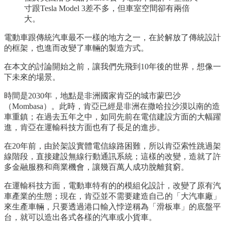
寸跟Tesla Model 3差不多，但車室空間卻有兩倍
大。
電動車跟傳統汽車最不一樣的地方之一，在於解放了傳統設計
的框架，也進而改變了車輛的製造方式。
在本文的討論開始之前，讓我們先飛到10年後的世界，想像一
下未來的場景。
時間是2030年，地點是非洲國家肯亞的城市蒙巴沙
（Mombasa）。此時，肯亞已經是非洲在撒哈拉沙漠以南的造
車重鎮；在過去五年之中，如同先前在電信建設方面的大幅躍
進，肯亞在運輸科技方面也有了長足的進步。
在20年前，由於架設實體電信線路困難，所以肯亞索性跳過架
線階段，直接建設無線行動通訊系統；這樣的改變，造就了許
多金融服務和商業機會，讓幾百萬人成功脫離貧窮。
在運輸科技方面，電動車特有的的模組化設計，改變了原有汽
車產業的生態；現在，肯亞並不需要建造自己的「大汽車廠」
來生產車輛，只要透過港口輸入悖逆稱為「滑板車」的底盤平
台，就可以造出各式各樣的汽車或小貨車。