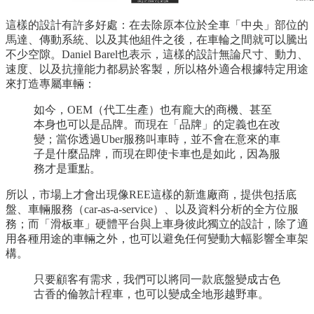
這樣的設計有許多好處：在去除原本位於全車「中央」部位的
馬達、傳動系統、以及其他組件之後，在車輪之間就可以騰出
不少空隙。Daniel Barel也表示，這樣的設計無論尺寸、動力、
速度、以及抗撞能力都易於客製，所以格外適合根據特定用途
來打造專屬車輛：
如今，OEM（代工生產）也有龐大的商機、甚至
本身也可以是品牌。而現在「品牌」的定義也在改
變；當你透過Uber服務叫車時，並不會在意來的車
子是什麼品牌，而現在即使卡車也是如此，因為服
務才是重點。
所以，市場上才會出現像REE這樣的新進廠商，提供包括底
盤、車輛服務（car-as-a-service）、以及資料分析的全方位服
務；而「滑板車」硬體平台與上車身彼此獨立的設計，除了適
用各種用途的車輛之外，也可以避免任何變動大幅影響全車架
構。
只要顧客有需求，我們可以將同一款底盤變成古色
古香的倫敦計程車，也可以變成全地形越野車。