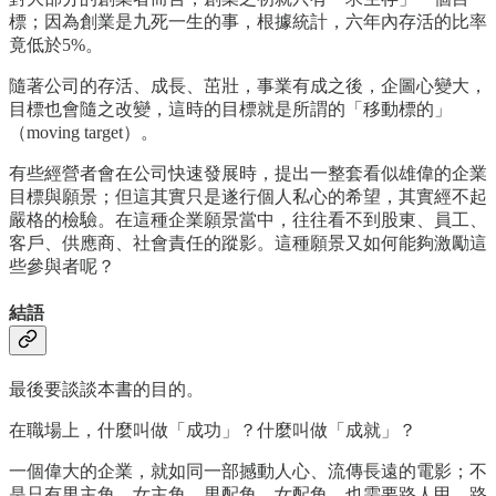
標；因為創業是九死一生的事，根據統計，六年內存活的比率
竟低於5%。
隨著公司的存活、成長、茁壯，事業有成之後，企圖心變大，
目標也會隨之改變，這時的目標就是所謂的「移動標的」
（moving target）。
有些經營者會在公司快速發展時，提出一整套看似雄偉的企業
目標與願景；但這其實只是遂行個人私心的希望，其實經不起
嚴格的檢驗。在這種企業願景當中，往往看不到股東、員工、
客戶、供應商、社會責任的蹤影。這種願景又如何能夠激勵這
些參與者呢？
結語
最後要談談本書的目的。
在職場上，什麼叫做「成功」？什麼叫做「成就」？
一個偉大的企業，就如同一部撼動人心、流傳長遠的電影；不
是只有男主角、女主角、男配角、女配角，也需要路人甲、路