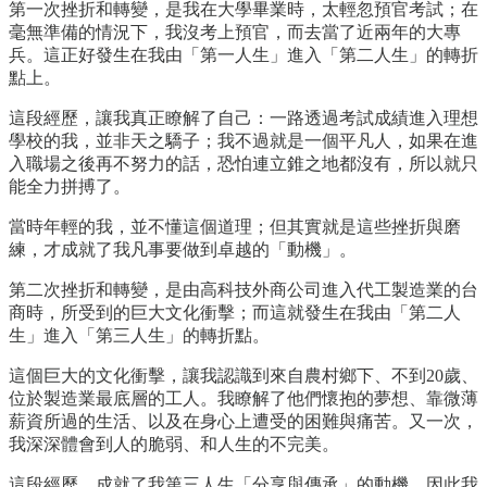
第一次挫折和轉變，是我在大學畢業時，太輕忽預官考試；在
毫無準備的情況下，我沒考上預官，而去當了近兩年的大專
兵。這正好發生在我由「第一人生」進入「第二人生」的轉折
點上。
這段經歷，讓我真正瞭解了自己：一路透過考試成績進入理想
學校的我，並非天之驕子；我不過就是一個平凡人，如果在進
入職場之後再不努力的話，恐怕連立錐之地都沒有，所以就只
能全力拼搏了。
當時年輕的我，並不懂這個道理；但其實就是這些挫折與磨
練，才成就了我凡事要做到卓越的「動機」。
第二次挫折和轉變，是由高科技外商公司進入代工製造業的台
商時，所受到的巨大文化衝擊；而這就發生在我由「第二人
生」進入「第三人生」的轉折點。
這個巨大的文化衝擊，讓我認識到來自農村鄉下、不到20歲、
位於製造業最底層的工人。我瞭解了他們懷抱的夢想、靠微薄
薪資所過的生活、以及在身心上遭受的困難與痛苦。又一次，
我深深體會到人的脆弱、和人生的不完美。
這段經歷，成就了我第三人生「分享與傳承」的動機，因此我