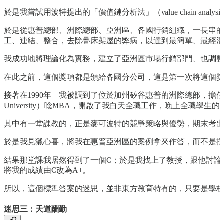
於是我嘗試用波特提出的「價值鏈分析法」（value chain an
於是從惠普總部、洲際總部、亞洲區、各國行銷組織，一長串的價值鏈和每個階
工、連結、整合，去除疊床架屋的弊病，以達到最簡單、最經濟、最
我成功地將理論化為實務，建立了亞洲區市場行銷部門、也調整
在此之前，這個獎項都是頒給各國分公司，這是第一次將這個
接著在1990年，我被調到了位於加州矽谷惠普的洲際總部，擔任
University）唸MBA，開啟了我白天全職工作，晚上全職學
其中有一堂課教的，正是麥可波特的競爭策略與優勢，期末考
於是我見獵心喜，將我在惠普亞洲區的案例拿來作答，而不是
結果那堂課我居然得到了一個C；於是我找上了教授，跟他討
將我的成績由C改為A+。
所以，這個標準答案的迷思，並非東方教育特有的，只要是學
迷思三：天道酬勤