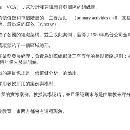
alysis，VCA），來設計和建議惠普亞洲區的組織圖。
層的「主要活動」（primary activities）和「支援活動」
迅速的綜效（synergy）。
了各國的組織架構。並且以此案例，贏得了1989年惠普公司全
獎項頒給了一個區域總部。
業務發展經理，負責為洲際總部做三至五年的長期策略規劃；並且由惠
生的兩年個人發展訓練。
出的題目也正是「價值鏈分析」的應用。
採用教授所用的案例與模型。
論我的實際案例。教授當場認錯，並且承認期末考是由助教來評
校教育，東西方都會有這種現象。