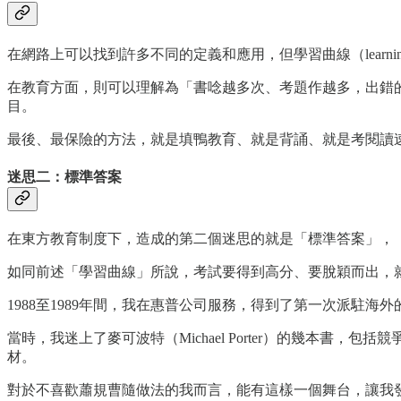
在網路上可以找到許多不同的定義和應用，但學習曲線（learn
在教育方面，則可以理解為「書唸越多次、考題作越多，出錯
目。
最後、最保險的方法，就是填鴨教育、就是背誦、就是考閱讀
迷思二：標準答案
在東方教育制度下，造成的第二個迷思的就是「標準答案」，
如同前述「學習曲線」所說，考試要得到高分、要脫穎而出，
1988至1989年間，我在惠普公司服務，得到了第一次派駐海外
當時，我迷上了麥可波特（Michael Porter）的幾本書，包括競爭策略（compet
材。
對於不喜歡蕭規曹隨做法的我而言，能有這樣一個舞台，讓我