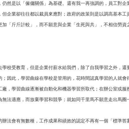
，仍然是以「僱傭關係」為基礎。還有我一再強調的，員工對企
，但企業卻往往都以裁員來應對；政府的政策則是以調高基本工
更加「斤斤計較」，而不願意與企業「生死與共」，不相信勞資
去學校受教育，但是企業付薪水給我們，除了自我學習之外，還
的；因此，學習曲線在學校是管用的，花時間認真學習的人就會
工廠，學習曲線逐漸被自動化和機器學習所取代；在辦公室或服務
為無法適應，而放棄學習和競爭；就如同千里馬不願意走出馬圈
的辦法會有無數種，工作成果和績效的認定不再有一個「標準答