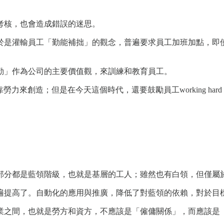
考核，也會造成錯誤的迷思。
是灌輸員工「勤能補拙」的觀念，普遍要求員工加班加點，即使
勤」作為公司的主要價值觀，來訓練和教育員工。
創造；但是在今天這個時代，還要鼓勵員工working hard（努
部分都是藍領階級，也就是基層的工人；雖然也有白領，但僅屬
遍提高了。自動化的應用與推廣，降低了對藍領的依賴，對於目
業之間，也就是勞方和資方，不應該是「僱傭關係」，而應該是