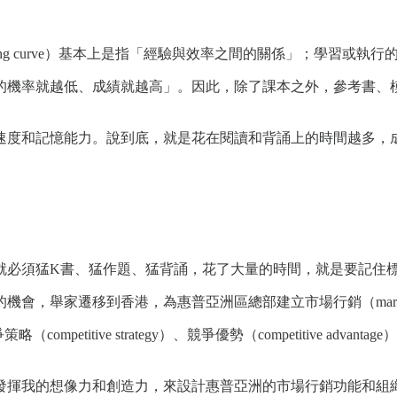
ing curve）基本上是指「經驗與效率之間的關係」；學習或
的機率就越低、成績就越高」。因此，除了課本之外，參考書、
速度和記憶能力。說到底，就是花在閱讀和背誦上的時間越多，
就必須猛K書、猛作題、猛背誦，花了大量的時間，就是要記住
的機會，舉家遷移到香港，為惠普亞洲區總部建立市場行銷（marke
itive strategy）、競爭優勢（competitive advantage）、國家競
發揮我的想像力和創造力，來設計惠普亞洲的市場行銷功能和組