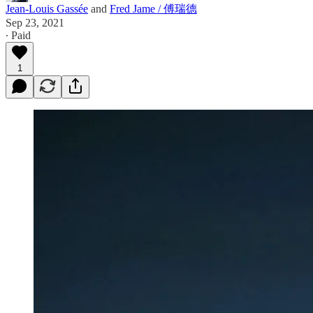
Jean-Louis Gassée
and
Fred Jame / 傅瑞德
Sep 23, 2021
∙ Paid
1