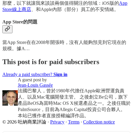
那麼，以下就讓我來談談兩個值得關注的領域：iOS版的
App
Store線上商店
、和Apple內部（部分）員工的不安情緒。
App Store的問題
當App Store在在2008年開張時，沒有人能夠預見到它現在的
規模。據A…
This post is for paid subscribers
Already a paid subscriber?
Sign in
A guest post by
Jean-Louis Gassée
法國巴黎人，曾於1980年代擔任Apple歐洲營運負責
人、以及Mac電腦開發主管。 之後創立Be公司，旗下
產品BeOS為當時Mac OS X候選產品之一。之後任職於
PalmSource，目前為Allegis Capital投資公司合夥人。
本站已獲作者直接授權編譯作品。
© 2026 吐納商業評論
·
Privacy
∙
Terms
∙
Collection notice