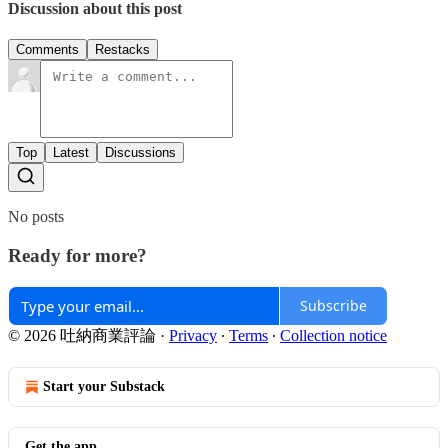
Discussion about this post
Comments
Restacks
Top
Latest
Discussions
No posts
Ready for more?
Subscribe
© 2026 吐納商業評論
·
Privacy
∙
Terms
∙
Collection notice
Start your Substack
Get the app