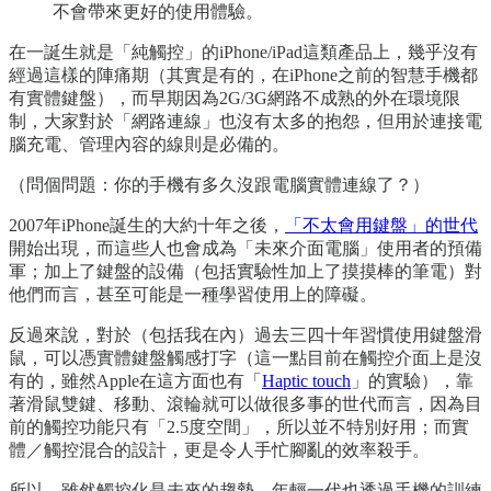
不會帶來更好的使用體驗。
在一誕生就是「純觸控」的iPhone/iPad這類產品上，幾乎沒有
經過這樣的陣痛期（其實是有的，在iPhone之前的智慧手機都
有實體鍵盤），而早期因為2G/3G網路不成熟的外在環境限
制，大家對於「網路連線」也沒有太多的抱怨，但用於連接電
腦充電、管理內容的線則是必備的。
（問個問題：你的手機有多久沒跟電腦實體連線了？）
2007年iPhone誕生的大約十年之後，
「不太會用鍵盤」的世代
開始出現，而這些人也會成為「未來介面電腦」使用者的預備
軍；加上了鍵盤的設備（包括實驗性加上了摸摸棒的筆電）對
他們而言，甚至可能是一種學習使用上的障礙。
反過來說，對於（包括我在內）過去三四十年習慣使用鍵盤滑
鼠，可以憑實體鍵盤觸感打字（這一點目前在觸控介面上是沒
有的，雖然Apple在這方面也有「
Haptic touch
」的實驗），靠
著滑鼠雙鍵、移動、滾輪就可以做很多事的世代而言，因為目
前的觸控功能只有「2.5度空間」，所以並不特別好用；而實
體／觸控混合的設計，更是令人手忙腳亂的效率殺手。
所以，雖然觸控化是未來的趨勢，年輕一代也透過手機的訓練