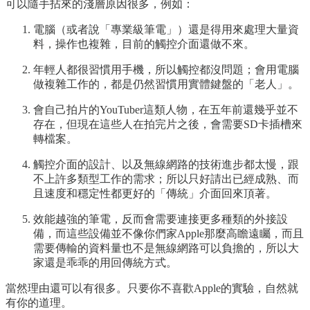
可以隨手拈來的淺層原因很多，例如：
電腦（或者說「專業級筆電」）還是得用來處理大量資
料，操作也複雜，目前的觸控介面還做不來。
年輕人都很習慣用手機，所以觸控都沒問題；會用電腦
做複雜工作的，都是仍然習慣用實體鍵盤的「老人」。
會自己拍片的YouTuber這類人物，在五年前還幾乎並不
存在，但現在這些人在拍完片之後，會需要SD卡插槽來
轉檔案。
觸控介面的設計、以及無線網路的技術進步都太慢，跟
不上許多類型工作的需求；所以只好請出已經成熟、而
且速度和穩定性都更好的「傳統」介面回來頂著。
效能越強的筆電，反而會需要連接更多種類的外接設
備，而這些設備並不像你們家Apple那麼高瞻遠矚，而且
需要傳輸的資料量也不是無線網路可以負擔的，所以大
家還是乖乖的用回傳統方式。
當然理由還可以有很多。只要你不喜歡Apple的實驗，自然就
有你的道理。