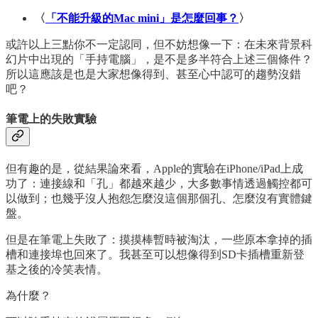
〈
「不能升級的Mac mini」是怎麼回事？
〉
或許以上三點你不一定認同，但不妨想像一下：在未來背景科
幻片中出現的「手持電腦」，是不是多半符合上述三個條件？
所以這應該是也是大家想像得到、甚至心中認可的趨勢沒錯
吧？
筆電上的失敗實驗
但有趣的是，從結果論來看，Apple的實驗在iPhone/iPad上成
功了：連接線和「孔」都越來越少，大多數事情透過觸控都可
以做到；也幾乎沒人抱怨怎麼沒這個那個孔、怎麼沒有實體鍵
盤。
但是在筆電上失敗了：摸摸棒暫時被淘汰，一些原本拿掉的插
槽和連接埠也回來了。我甚至可以想像得到SD卡插槽重新登
基之後的冷笑表情。
為什麼？