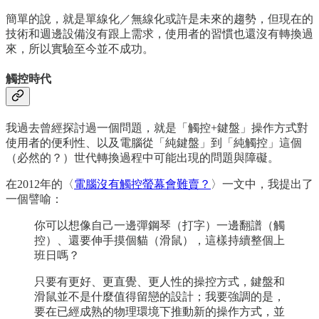
簡單的說，就是單線化／無線化或許是未來的趨勢，但現在的
技術和週邊設備沒有跟上需求，使用者的習慣也還沒有轉換過
來，所以實驗至今並不成功。
觸控時代
我過去曾經探討過一個問題，就是「觸控+鍵盤」操作方式對
使用者的便利性、以及電腦從「純鍵盤」到「純觸控」這個
（必然的？）世代轉換過程中可能出現的問題與障礙。
在2012年的〈
電腦沒有觸控螢幕會難賣？
〉一文中，我提出了
一個譬喻：
你可以想像自己一邊彈鋼琴（打字）一邊翻譜（觸
控）、還要伸手摸個貓（滑鼠），這樣持續整個上
班日嗎？
只要有更好、更直覺、更人性的操控方式，鍵盤和
滑鼠並不是什麼值得留戀的設計；我要強調的是，
要在已經成熟的物理環境下推動新的操作方式，並