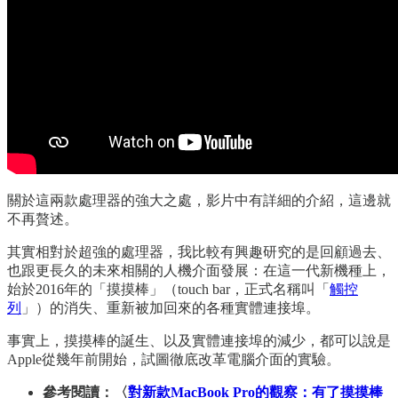
關於這兩款處理器的強大之處，影片中有詳細的介紹，這邊就
不再贅述。
其實相對於超強的處理器，我比較有興趣研究的是回顧過去、
也跟更長久的未來相關的人機介面發展：在這一代新機種上，
始於2016年的「摸摸棒」（touch bar，正式名稱叫「
觸控
列
」）的消失、重新被加回來的各種實體連接埠。
事實上，摸摸棒的誕生、以及實體連接埠的減少，都可以說是
Apple從幾年前開始，試圖徹底改革電腦介面的實驗。
參考閱讀：〈
對新款MacBook Pro的觀察：有了摸摸棒