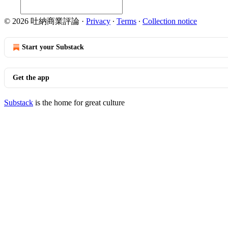
© 2026 吐納商業評論
·
Privacy
∙
Terms
∙
Collection notice
Start your Substack
Get the app
Substack
is the home for great culture