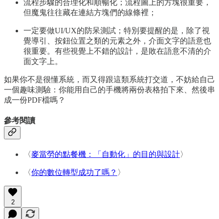
流程步驟的合理化和順暢化；流程圖上的方塊很重要，
但魔鬼往往藏在連結方塊們的線條裡；
一定要做UI/UX的防呆測試；特別要提醒的是，除了視
覺導引、按鈕位置之類的元素之外，介面文字的語意也
很重要。有些視覺上不錯的設計，是敗在語意不清的介
面文字上。
如果你不是很懂系統，而又得跟這類系統打交道，不妨給自己
一個趣味測驗：你能用自己的手機將兩份表格拍下來、然後串
成一份PDF檔嗎？
參考閱讀
〈
麥當勞的點餐機：「自動化」的目的與設計
〉
〈
你的數位轉型成功了嗎？
〉
2