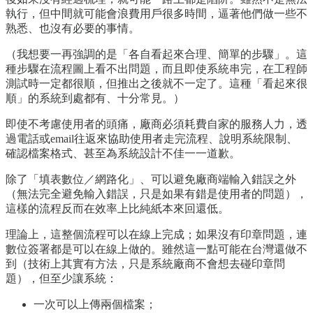
執行，但中間就可能會浪費用戶很多時間，逼著他們做一些不
熟悉、也沒有必要的事情。
（我想要一再強調的是「各自看起來合理、簡單的步驟」。這
種步驟在流程圖上看不出問題，而且即使系統串完，在工程師
測試時一定都很順，但推出之後就不一定了。這種「看起來很
順」的系統到處都有、十分常見。）
即使不考慮使用者的頭痛，廠商必須耗費自家的服務人力，透
過電話或email往返來協助使用者走完流程、說明系統限制、
確認檔案格式、甚至為系統設計不佳一一道歉。
除了「填表數位／網路化」、可以避免廠商端輸入錯誤之外
（無法完全避免輸入錯誤，只是如果有錯是使用者的問題），
這樣的流程反而在效率上比純紙本來回還低。
理論上，這整個流程可以在線上完成；如果沒有印章問題，連
數位簽署都是可以在線上做的。雖然這一點可能在台灣還做不
到（技術上其實有方法，只是系統廠商不會想去碰印章問
題），但至少讓系統：
一次可以上傳兩個檔案；