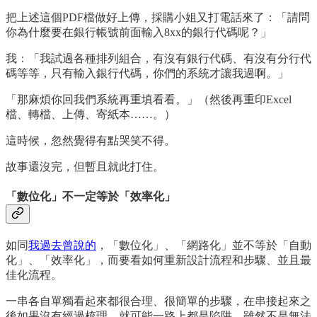
把上述這個PDF檔做好上傳，採購小姐又打電話來了：「請問
你為什麼要在銀行帳號前面輸入8xx的銀行代碼呢？」
我：「我試過各種排列組合，有沒有銀行代碼、有沒有分行代
碼等等，只有輸入銀行代碼，你們的系統才讓我過啊。」
「那麻煩你回我們系統再重填看看。」（然後再重印Excel
檔、轉檔、上傳、寄紙本……。）
這時候，忽然覺得有點哭笑不得。
故事還沒完，但暫且就此打住。
「數位化」不一定等於「效率化」
如同
我過去曾說的
，「數位化」、「網路化」並不等於「自動
化」、「效率化」，而要看如何重新設計流程和步驟、並且最
佳化流程。
一串各自單獨看起來都很合理、很簡單的步驟，在串接起來之
後如果沒有經過梳理，就可能一路上都是陷阱。雖然不是無法