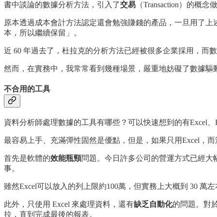
書中談論的數據分析方法，引入了
交易
（Transactio
原本透過成本會計方法認定還會勉強賺錢的產品，一旦用了上
本，所以繼續保留」。
近 60 年過去了，杜拉克的分析方法已經被很多企業採用，而
然而，在實務中，我常常看到幾種場景，嚴重地妨礙了數據驅
不合用的工具
資料分析師處理數據的工具有哪些？可以快速想到的有Excel、R、
最容易上手、充滿彈性固然是優點，但是，如果只用Excel
首先是軟體的
效能瓶頸
問題。今日許多公司的營運方式已經大幅
事。
雖然Excel可以放入的列上限約100萬，但實務上大概到 3
此外，只使用 Excel 來處理資料，還有
缺乏自動化
的問題。對於
拉，直到完成最後的報表。