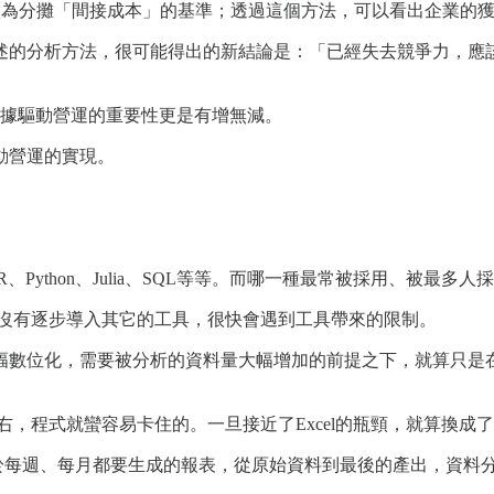
n）的概念做為分攤「間接成本」的基準；透過這個方法，可以看出企
述的分析方法，很可能得出的新結論是：「已經失去競爭力，應
數據驅動營運的重要性更是有增無減。
動營運的實現。
Python、Julia、SQL等等。而哪一種最常被採用、被最多人
，而沒有逐步導入其它的工具，很快會遇到工具帶來的限制。
數位化，需要被分析的資料量大幅增加的前提之下，就算只是在中
0 萬左右，程式就蠻容易卡住的。一旦接近了Excel的瓶頸，就
每週、每月都要生成的報表，從原始資料到最後的產出，資料分析