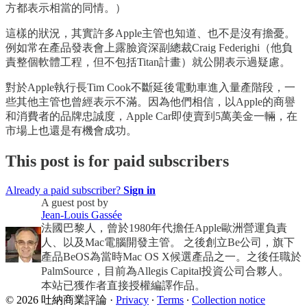
方都表示相當的同情。）
這樣的狀況，其實許多Apple主管也知道、也不是沒有擔憂。
例如常在產品發表會上露臉資深副總裁Craig Federighi（他負
責整個軟體工程，但不包括Titan計畫）就公開表示過疑慮。
對於Apple執行長Tim Cook不斷延後電動車進入量產階段，一
些其他主管也曾經表示不滿。因為他們相信，以Apple的商譽
和消費者的品牌忠誠度，Apple Car即使賣到5萬美金一輛，在
市場上也還是有機會成功。
This post is for paid subscribers
Already a paid subscriber?
Sign in
A guest post by
Jean-Louis Gassée
法國巴黎人，曾於1980年代擔任Apple歐洲營運負責
人、以及Mac電腦開發主管。 之後創立Be公司，旗下
產品BeOS為當時Mac OS X候選產品之一。之後任職於
PalmSource，目前為Allegis Capital投資公司合夥人。
本站已獲作者直接授權編譯作品。
© 2026 吐納商業評論
·
Privacy
∙
Terms
∙
Collection notice