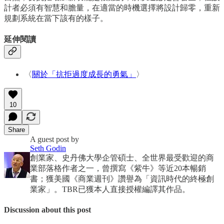
計者必須有智慧和膽量，在適當的時機選擇將設計歸零，重新
規劃系統在當下該有的樣子。
延伸閱讀
〈
關於「抗拒過度成長的勇氣」
〉
10
Share
A guest post by
Seth Godin
創業家、史丹佛大學企管碩士、全世界最受歡迎的商
業部落格作者之一，曾撰寫《紫牛》等近20本暢銷
書；獲美國《商業週刊》讚譽為「資訊時代的終極創
業家」。TBR已獲本人直接授權編譯其作品。
Discussion about this post