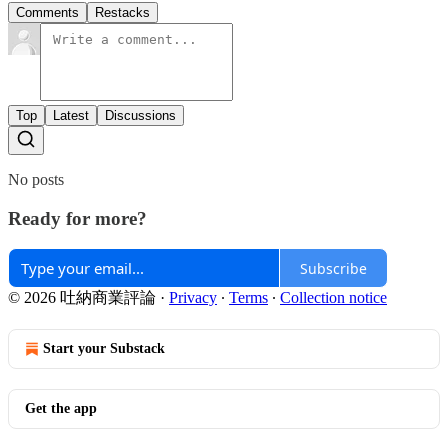
Comments
Restacks
Top
Latest
Discussions
No posts
Ready for more?
Subscribe
© 2026 吐納商業評論
·
Privacy
∙
Terms
∙
Collection notice
Start your Substack
Get the app