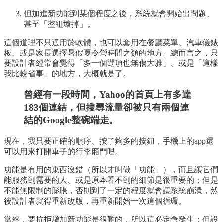
但加進新功能到某個程度之後，系統就會開始出問題、
甚至「整組壞掉」。
這個道理不只適用於軟體，也可以套用在餐廳菜單、汽車儀錶
板、或是家長選擇暑假夏令營時間之類的地方。總而言之，只
要設計者經常會覺得「多一個選項也無傷大雅」、或是「這樣
我比較省事」的地方，大概就是了。
曾經有一段時間，Yahoo的首頁上有多達
183個連結，但搜尋流量卻被只有兩個連
結的Google整碗端走。
現在，我只要正確的順序、按了夠多的按鈕，手機上的app還
可以用來打開車子的行李廂門哩。
功能是有用的東西沒錯（所以才叫做「功能」），而且讓它們
能服務到需要的人、或是原本看不到的細節是很重要的；但是
不能無限制的膨脹，否則到了一定的程度就會讓系統崩潰，然
後設計者就得重新改版，再重新開始一次這個循環。
當然，要抗拒增加新功能是很難的，所以這必定會發生；但設