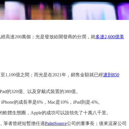
p數量已經高達200萬個；光是發放給開發商的分潤，就
多達2,600億美
同）至1,100億之間；而光是在2021年，銷售金額就已經
達到850
Pad的320億、以及穿戴式裝置的380億。
iPhone的成長率是6%，Mac是10%，iPad則是-6%。
的軟體生態圈，Apple的成功可以說領先了十萬八千里。
，筆者曾經短暫擔任過
PalmSource
公司的董事長；後來這家公司