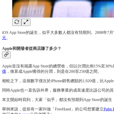
iOS App Store的誕生，似乎大多數人都沒有預期到。200
元
。
Apple和開發者從商店賺了多少？
Apple並沒有揭露App Store的總營收，但以分潤比例15%至
億
，換算成Apple獲得的分潤，則是在200至250億之間。
相較之下，這個數字僅次於iPhone銷售總額的1,920億，比App
同時Apple也一直告訴外界，服務事業的成長速度比該公司的其
本文開始時寫到，大家「似乎」都沒有預期到App Store的
舉例來說，從前有一家叫做「FreeHand」的公司想要建立
Palm