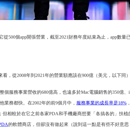
8年7月它從500個app開張營業，截至2021財務年度結束為止，ap
30%來看，從2008年到2021年的營業額應該在900億（美元，以下
le整個服務事業營收的680億高，也遠多於Mac電腦銷售的350億、i
他業務都快。在2002年的前9個月中，
服務事業的成長率是18%
，
誕生；但相較於在它之前各家PDA和手機廠商想要「各搞各的」扶植
 PDA
的軟體商店，但卻沒有做起來（說到這一點是有些不好意思