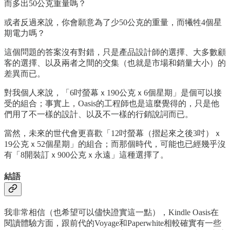
而多出50公克重量嗎？
或者反過來說，你會願意為了少50公克的重量，而犧牲4個星
期電力嗎？
這個問題的答案沒有對錯，只是產品設計師的選擇、大多數顧
客的選擇、以及兩者之間的交集（也就是市場和銷量大小）的
差異而已。
對我個人來說，「6吋螢幕ｘ190公克ｘ6個星期」是個可以接
受的組合；事實上，Oasis的工程師也是這麼覺得的，只是他
們用了不一樣的設計、以及不一樣的行銷說詞而已。
當然，未來的世代會更喜歡「12吋螢幕（摺起來之後3吋）ｘ
19公克ｘ52個星期」的組合；而那個時代，可能也已經幾乎沒
有「8開裝訂ｘ900公克ｘ永遠」這種選擇了。
結語
我非常相信（也希望可以儘快證實這一點），Kindle Oasis在
閱讀體驗方面，跟前代的Voyage和Paperwhite相較確實有一些