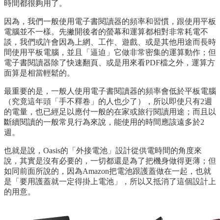
時間都很夠用了。
因為，我們一般使用電子書閱讀器的頻率和習慣，跟使用平板
電腦並不一樣。先撇開後者的螢幕和運算都相對非常耗電不
談，我們或許會因為上網、工作、遊戲、或是其他用途而長時
間使用平板電腦，並且「逼迫」它做非常密集的運算動作；但
電子書閱讀器除了快速翻頁、或是用來看PDF檔之外，運算方
面算是相當輕鬆的。
最重要的是，一般人使用電子書閱讀器的頻率會低於平板電腦
（究竟這年頭「手不釋卷」的人也少了），所以即使只有2週
的電量，也已經足以應付一般的在家或旅行閱讀用途；而且以
斷續閱讀的一般常見行為來說，能使用的時間應該遠多於2
週。
也就是說，Oasis的「外接電池」設計從供電時間的角度來
說，其實是沒有必要的，一切都還是為了把機身做得更薄；但
如同前面所說的，因為Amazon把電池跟護蓋做在一起，也就
是「要用護蓋就一定得掛上電池」，所以又抵消了這個設計上
的用意。