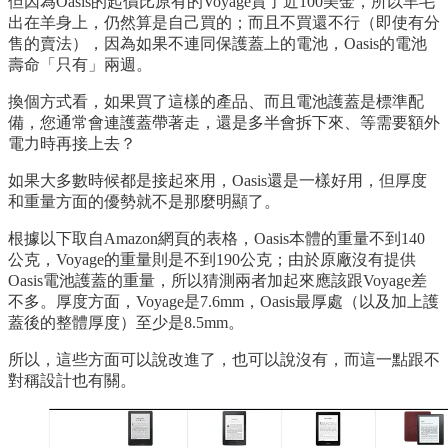
但因為Oasis的起價比原有的Voyage貴了近100美金，所以羊毛
出在羊身上，仍然算是自己買的；而且不買還不行（即使有分
售的賣法），因為如果不連同保護蓋上的電池，Oasis的電池
壽命「只有」兩週。
換個方式看，如果買了這樣的產品、而且電池護蓋是標準配
備，您通常會連護蓋帶著走，還是多半會拆下來、等需要額外
電力時再接上去？
如果大多數時候都是接起來用，Oasis還是一樣好用，但厚度
和重量方面的優勢就不是那麼明顯了。
根據以下取自Amazon網頁的表格，Oasis本體的重量不到140
公克，Voyage的重量則是不到190公克；由於原廠沒有提供
Oasis電池護蓋的重量，所以猜測兩者加起來應該跟Voyage差
不多。厚度方面，Voyage是7.6mm，Oasis最厚處（以及加上護
蓋後的整體厚度）至少是8.5mm。
所以，這些方面可以說改進了，也可以說沒有，而這一點跟不
對稱設計也有關。