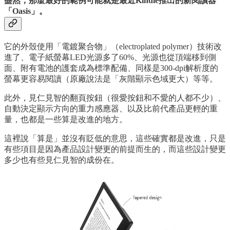
盡然，那麼最好的範例可能就是最近Kindle推出的新閱讀器
「Oasis」。
它的外殼使用「電鍍聚合物」（electroplated polymer）技術改
進了、電子紙螢幕LED光源多了60%、光源也從頂端移到側
面、附有電池的護套成為標準配備、同樣是300-dpi解析度的
螢幕更容易閱讀（原廠說法是「灰階顯示色域更大）等等。
此外，見仁見智的翻頁按鈕（很愛按鈕和不愛的人都不少）、
自動決定顯示方向的重力感應器、以及比前代產品更輕的重
量，也都是一些算是改進的地方。
這裡說「算是」並沒有貶低的意思，這些確實都是改進，只是
有些項目是因為產品設計變更的前提而生的，而這些設計變更
多少也有些見仁見智的成份在。