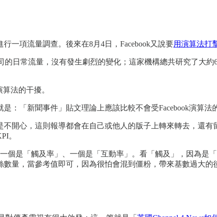
進行一項流量調查。後來在8月4日，Facebook又說要
用演算法打
媒體公司的日常流量，沒有發生劇烈的變化；這家機構總共研究了大
k演算法的干擾。
是：「新聞事件」貼文理論上應該比較不會受Facebook演算
是不開心，這則報導都會在自己或他人的版子上轉來轉去，還有
PI。
有兩項：一個是「觸及率」、一個是「互動率」。看「觸及」，因為
絲數量，當參考值即可，因為很怕會混到僵粉，帶來基數過大的