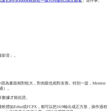
ws如何讓它的Facebook視頻在一個月內獲得2億次觀看
」這件事。
書影音」。
為畫面相對較大，對肉眼也相對友善。特別一提，Mention
提過）。
多數據才能佐證。
Edius或FCPX，都可以把16:9輸出成正方形，操作過程