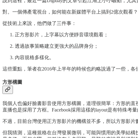
說到這裡，最近一篇Digiday的文章引起江湖上小小騷動，
對。一個傳產電視台，如何能在新媒體平台上搞到2億次觀看？
從技術上來說，他們做了三件事：
正方形影片，上字幕以方便靜音環境觀看；
透過故事策略建立更強大的品牌身分；
內容規格多樣化。
這些重點，筆者在2016年上半年的時候也約略說過了一些，
方形構圖
我個人也偏好臉書影音使用方形構圖，道理很簡單：方形的直視畫
直播也是採用了方框。Facebook採用這樣的layout是有
不過，目前台灣使用正方形影片的機構並不多，所以方形影片
但我猜測，這種規格在台灣發展微弱，可能與慣用的美學結構技法