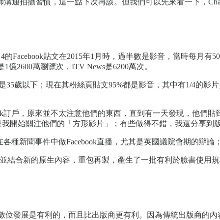
通拍攝習慣，這一點下次再談。但我們可以先來看一下，Chann
nnel 4的Facebook貼文在2015年1月時，過半數是影音，當時每
1億2600萬瀏覽次，ITV News是6200萬次。
3觀眾是35歲以下；現在其粉絲頁貼文95%都是影音，其中有1/
acebook訂戶，原來並不太注意他們的東西，直到有一天發現，
於是我開始關注他們的「方形影片」；有些做得不錯，我還分享到
l 4經常在各種新聞事件中做Facebook直播，尤其是英國議院會
V素材，並結合新的原生內容，重包再製，產生了一批有利於臉書使
視台的數位發展是有利的，而且比出版商更有利。因為傳統出版商的