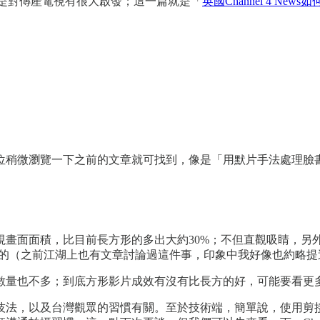
尤其是對傳產電視有很大啟發；這一篇就是「
英國Channel 4 Ne
各位稍微瀏覽一下之前的文章就可找到，像是「用默片手法處理臉
面面積，比目前長方形的多出大約30%；不但直觀吸睛，另外因
特殊考量的（之前江湖上也有文章討論過這件事，印象中我好像也約略
數量也不多；到底方形影片成效有沒有比長方的好，可能要看更
，以及台灣觀眾的習慣有關。至於技術端，簡單說，使用剪接軟體如