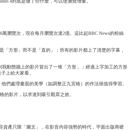
el 4到底是做了些什麼，可以使瀏覽增量。
月有500萬瀏覽次，現在每月瀏覽次達2億。這比起BBC News的粉絲
4的影片是「方形」而不是「直的」；所有的影片都上了清楚的字幕，
他們貼到我動態牆上的影片冒出了一堆「方形」；經過上字加工的方形
版子上給大家看。
期的辯論；他們處理畫面的美學（如調整正九宮格）的作法很值得學習。
用規格的影片，以求達到吸引觀眾之效。
內容資產只限「圖文」，在影音內容強勢的時代，平面出版商硬