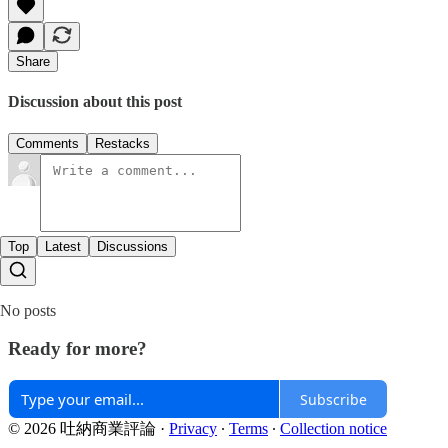
Share
Discussion about this post
Comments
Restacks
Top
Latest
Discussions
No posts
Ready for more?
Subscribe
© 2026 吐納商業評論
·
Privacy
∙
Terms
∙
Collection notice