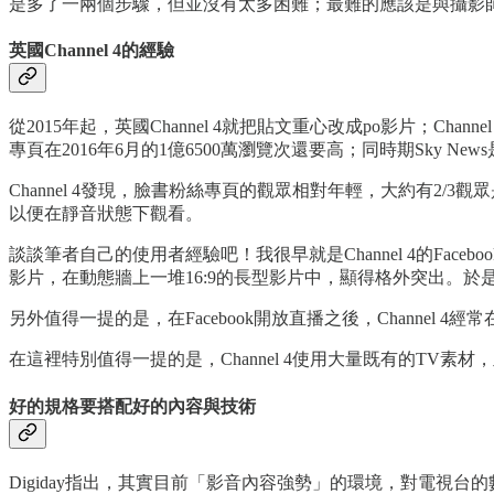
是多了一兩個步驟，但並沒有太多困難；最難的應該是與攝影師溝
英國Channel 4的經驗
從2015年起，英國Channel 4就把貼文重心改成po影片；Cha
專頁在2016年6月的1億6500萬瀏覽次還要高；同時期Sky News是
Channel 4發現，臉書粉絲專頁的觀眾相對年輕，大約有2/
以便在靜音狀態下觀看。
談談筆者自己的使用者經驗吧！我很早就是Channel 4的F
影片，在動態牆上一堆16:9的長型影片中，顯得格外突出。
另外值得一提的是，在Facebook開放直播之後，Channe
在這裡特別值得一提的是，Channel 4使用大量既有的T
好的規格要搭配好的內容與技術
Digiday指出，其實目前「影音內容強勢」的環境，對電