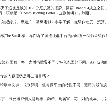
ld，擦亮了這塊足以與BBC分庭抗禮的招牌。回顧Channel 4
「Commissioning Editor（企劃編輯）」制度。
目（即影音產品，如紀錄片、專題片、甚至電影）非常了解，從製作進
rk Times或The Sun那樣，專門為了製造社群平台的內容養一
複製的困難；每一家機構體質不同，特色也因此不同。A的成功
你的內容優勢是哪些項目嗎？
蛤蠣兼洗褲，很划算啊；但每個平台的特性不同，適用的最佳規
可以做很多事；只要這12個人是夠專、夠精、夠厲害，花「對的成本」