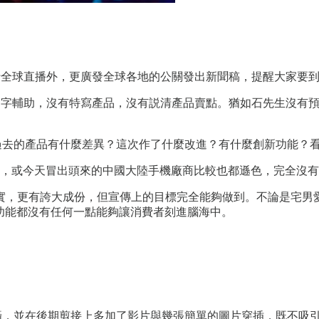
進行全球直播外，更廣發全球各地的公關發出新聞稿，提醒大家要
沒有文字輔助，沒有特寫產品，沒有説清產品賣點。猶如石先生沒有
點？與過去的產品有什麼差異？這次作了什麼改進？有什麼創新功能
去的自已，或今天冒出頭來的中國大陸手機廠商比較也都遜色，完全
實，更有誇大成份，但宣傳上的目標完全能夠做到。不論是宅男
價格或功能都沒有任何一點能夠讓消費者刻進腦海中。
定鏡拍攝，並在後期剪接上多加了影片與幾張簡單的圖片穿插，既不