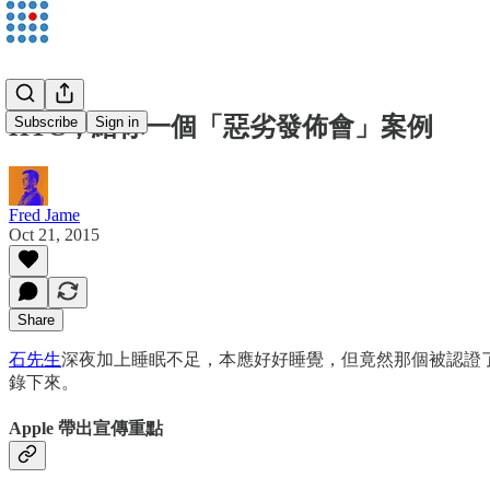
HTC，給你一個「惡劣發佈會」案例
Subscribe
Sign in
Fred Jame
Oct 21, 2015
Share
石先生
深夜加上睡眠不足，本應好好睡覺，但竟然那個被認證了的 C
錄下來。
Apple 帶出宣傳重點