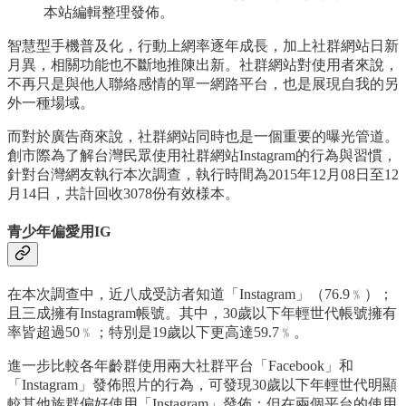
本站編輯整理發佈。
智慧型手機普及化，行動上網率逐年成長，加上社群網站日新
月異，相關功能也不斷地推陳出新。社群網站對使用者來說，
不再只是與他人聯絡感情的單一網路平台，也是展現自我的另
外一種場域。
而對於廣告商來說，社群網站同時也是一個重要的曝光管道。
創市際為了解台灣民眾使用社群網站Instagram的行為與習慣，
針對台灣網友執行本次調查，執行時間為2015年12月08日至12
月14日，共計回收3078份有效様本。
青少年偏愛用IG
在本次調查中，近八成受訪者知道「Instagram」（76.9﹪）；
且三成擁有Instagram帳號。其中，30歲以下年輕世代帳號擁有
率皆超過50﹪；特別是19歲以下更高達59.7﹪。
進一步比較各年齡群使用兩大社群平台「Facebook」和
「Instagram」發佈照片的行為，可發現30歲以下年輕世代明顯
較其他族群偏好使用「Instagram」發佈；但在兩個平台的使用