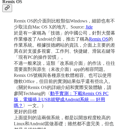
Remix OS
Remix OS的介面則比較類似Windows，細節也有不
少取法自Mac OS X的地方。Source:
Jide
於是有一家稱為「技德」的中國公司，針對大螢幕
作業修改了Android介面，推出了稱為
Remix OS
的
作業系統。根據技德網站的資訊，介面上主要的差
異在於支援多視窗、工作列、快捷鍵、滑鼠右鍵等
「現有PC的操作習慣」。
不過一般來說，這類「改系統介面」的作法，往往
需要面對與原生（未改介面）app的相容問題。
Remix OS號稱與各種原生軟體相容、也可以使用
微軟Office，但目前的實測結果似乎還有些出入。
（關於Remix OS的詳細介紹和實際安裝體驗，請
參閱Techbang的〈
動手實測：下載Remix OS PC
版，電腦插上USB就變成Android系統 — 好用
嗎？
〉一文。）
更好的目標
上面提到的這兩個系統，都是以開放程度較高的
Linux和Android當做基礎；雖然都不盡完美，但也