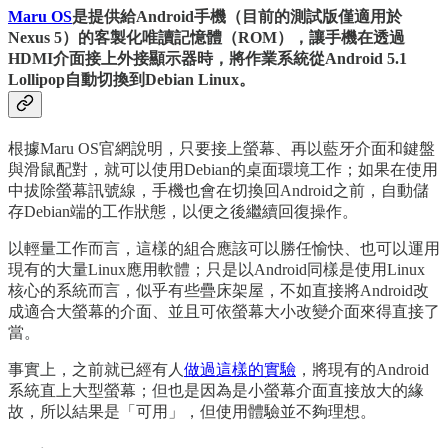
Maru OS
是提供給Android手機（目前的測試版僅適用於
Nexus 5）的客製化唯讀記憶體（ROM），讓手機在透過
HDMI介面接上外接顯示器時，將作業系統從Android 5.1
Lollipop自動切換到Debian Linux。
根據Maru OS官網說明，只要接上螢幕、再以藍牙介面和鍵盤
與滑鼠配對，就可以使用Debian的桌面環境工作；如果在使用
中拔除螢幕訊號線，手機也會在切換回Android之前，自動儲
存Debian端的工作狀態，以便之後繼續回復操作。
以輕量工作而言，這樣的組合應該可以勝任愉快、也可以運用
現有的大量Linux應用軟體；只是以Android同樣是使用Linux
核心的系統而言，似乎有些疊床架屋，不如直接將Android改
成適合大螢幕的介面、並且可依螢幕大小改變介面來得直接了
當。
事實上，之前就已經有人
做過這樣的實驗
，將現有的Android
系統直上大型螢幕；但也是因為是小螢幕介面直接放大的緣
故，所以結果是「可用」，但使用體驗並不夠理想。