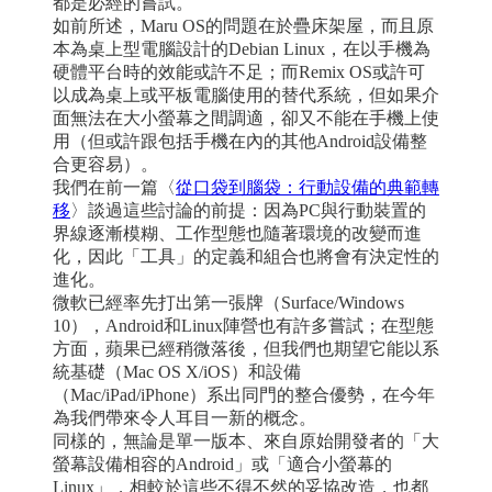
都是必經的嘗試。
如前所述，Maru OS的問題在於疊床架屋，而且原
本為桌上型電腦設計的Debian Linux，在以手機為
硬體平台時的效能或許不足；而Remix OS或許可
以成為桌上或平板電腦使用的替代系統，但如果介
面無法在大小螢幕之間調適，卻又不能在手機上使
用（但或許跟包括手機在內的其他Android設備整
合更容易）。
我們在前一篇〈
從口袋到腦袋：行動設備的典範轉
移
〉談過這些討論的前提：因為PC與行動裝置的
界線逐漸模糊、工作型態也隨著環境的改變而進
化，因此「工具」的定義和組合也將會有決定性的
進化。
微軟已經率先打出第一張牌（Surface/Windows
10），Android和Linux陣營也有許多嘗試；在型態
方面，蘋果已經稍微落後，但我們也期望它能以系
統基礎（Mac OS X/iOS）和設備
（Mac/iPad/iPhone）系出同門的整合優勢，在今年
為我們帶來令人耳目一新的概念。
同樣的，無論是單一版本、來自原始開發者的「大
螢幕設備相容的Android」或「適合小螢幕的
Linux」，相較於這些不得不然的妥協改造，也都