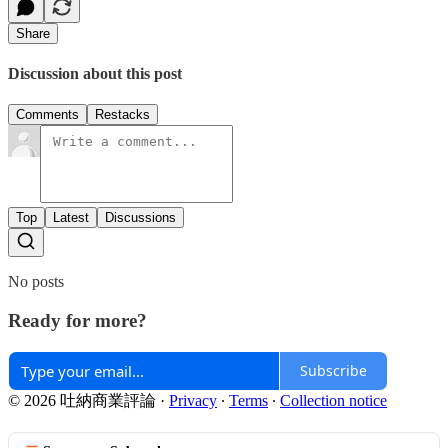
Share
Discussion about this post
Comments
Restacks
Top
Latest
Discussions
No posts
Ready for more?
Subscribe
© 2026 吐納商業評論
·
Privacy
∙
Terms
∙
Collection notice