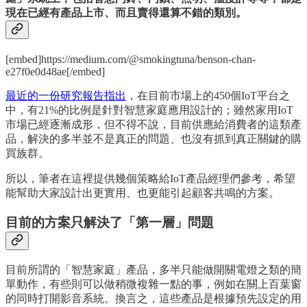
現在已經有產品上市、而且賣得還算不錯的類別。
[embed]https://medium.com/@smokingtuna/benson-chan-
e27f0e0d48ae[/embed]
最近的一份研究報告指出
，在目前市場上的450個IoT平台之
中，有21%的比例是針對智慧家庭應用設計的；雖然家用IoT
市場已經逐漸成形，但不得不說，目前供應給消費者的這類產
品，解決的多半並不是真正的問題、也沒有抓到真正關鍵的購
買族群。
所以，筆者在這裡提供幾個策略給IoT產品經理們參考，希望
能幫助大家設計出更實用、也更能引起顧客共鳴的方案。
目前的方案只解決了「第一層」問題
目前所謂的「智慧家庭」產品，多半只能做開關電燈之類的簡
單動作，有些則可以做稍微複雜一點的事，例如在關上百葉窗
的同時打開影音系統。換言之，這些產品是根據預先設定的用