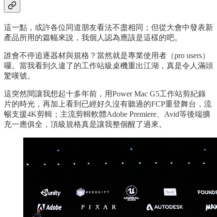
這一點，或許各位同道朋友看法不盡相同；但從大會中發表新
產品所用的篇幅來說，我個人認為應該是這樣的吧。
誰會不停追逐器材與規格？當然就是專業使用者（pro users）
囉。當我看到久違了的工作站級桌機重出江湖，真是令人滿頭
驚嘆號。
這突然間讓我想起十多年前，用Power Mac G5工作站剪紀錄
片的時光，再加上看到已經好久沒有聽過的FCP重登舞台，流
暢支援4K剪輯；主流剪輯軟體Adobe Premiere、Avid等後端擴
充一應俱全，頂級規格真是讓我整個醒了過來。