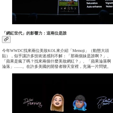
「網紅世代」的影響力：這兩位是誰
今年WWDC找來兩位美妝KOL來介紹「Memoji」（動態大頭
貼），似乎讓許多技術迷感到不解：「那兩個妹是誰啊？」、
「蘋果是瘋了嗎？找來兩個什麼美妝網紅？」、「蘋果淪落啊
淪落」……。在許多美國的開發者聊天室裡，充滿一片問號。