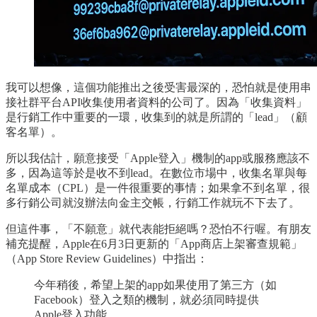
我可以想像，這個功能推出之後受害最深的，恐怕就是使用串
接社群平台API收集使用者資料的公司了。因為「收集資料」
是行銷工作中重要的一環，收集到的就是所謂的「lead」（顧
客名單）。
所以我估計，願意接受「Apple登入」機制的app或服務應該不
多，因為這等於是收不到lead。在數位市場中，收集名單與每
名單成本（CPL）是一件很重要的事情；如果拿不到名單，很
多行銷公司就沒辦法向金主交帳，行銷工作就玩不下去了。
但這件事，「不願意」就代表能拒絕嗎？恐怕不行喔。有朋友
補充提醒，Apple在6月3日更新的「App商店上架審查規範」
（App Store Review Guidelines）中指出：
今年稍後，希望上架的app如果使用了第三方（如
Facebook）登入之類的機制，就必須同時提供
Apple登入功能。