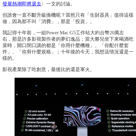
發展熱潮即將退去
〉一文的討論。
但誰會一直不斷升級換機呢？當然只有「生財器具」值得這樣
做，因為那不叫「消費」，那是「投資」。
我記得十年前，一組Power Mac G5工作站大約台幣20萬左
右，那是許多影視製作者的夢幻逸品；當大夥兒坐下來喝酒吃
菜時，開口閉口講的都是「你用什麼機種」、「你配什麼套
件」、「你剪什麼規格」；十年後的今天，我想這情況還是一
樣的。
影視產業除了吃創意，最後比的還是軍火。