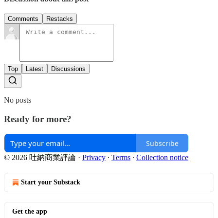
Comments
Restacks
Top
Latest
Discussions
No posts
Ready for more?
Subscribe
© 2026 吐納商業評論
·
Privacy
∙
Terms
∙
Collection notice
Start your Substack
Get the app