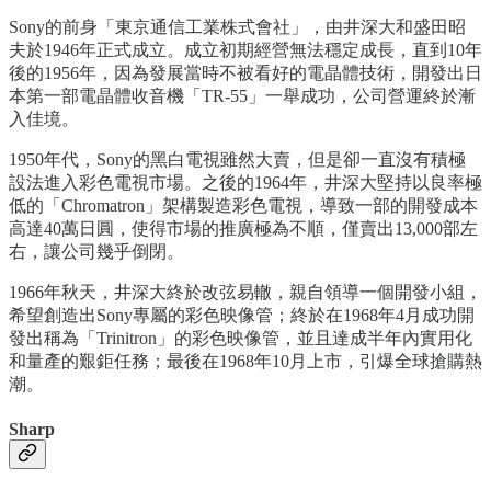
Sony的前身「東京通信工業株式會社」，由井深大和盛田昭
夫於1946年正式成立。成立初期經營無法穩定成長，直到10年
後的1956年，因為發展當時不被看好的電晶體技術，開發出日
本第一部電晶體收音機「TR-55」一舉成功，公司營運終於漸
入佳境。
1950年代，Sony的黑白電視雖然大賣，但是卻一直沒有積極
設法進入彩色電視市場。之後的1964年，井深大堅持以良率極
低的「Chromatron」架構製造彩色電視，導致一部的開發成本
高達40萬日圓，使得市場的推廣極為不順，僅賣出13,000部左
右，讓公司幾乎倒閉。
1966年秋天，井深大終於改弦易轍，親自領導一個開發小組，
希望創造出Sony專屬的彩色映像管；終於在1968年4月成功開
發出稱為「Trinitron」的彩色映像管，並且達成半年內實用化
和量產的艱鉅任務；最後在1968年10月上市，引爆全球搶購熱
潮。
Sharp