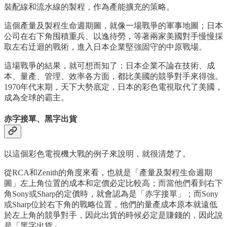
裝配線和流水線的製程，作為產能擴充的策略。
這個產量及製程生命週期圖，就像一場戰爭的軍事地圖；日本
公司在右下角囤積重兵、以逸待勞，等著兩家美國對手慢慢採
取左右迂迴的戰術，進入日本企業堅強固守的中原戰場。
這場戰爭的結果，就可想而知了：日本企業不論在技術、成
本、量產、管理、效率各方面，都比美國的競爭對手來得強。
1970年代末期，天下大勢底定，日本的彩色電視取代了美國，
成為全球的霸主。
赤字接單、黑字出貨
以這個彩色電視機大戰的例子來說明，就很清楚了。
從RCA和Zenith的角度來看，也就是「產量及製程生命週期
圖」左上角位置的成本和定價必定比較高；而當他們看到右下
角Sony或Sharp的定價時，就會認為是「赤字接單」；而Sony
或Sharp位於右下角的戰略位置，他們的量產成本原本就遠低
於左上角的競爭對手，因此出貨的時候必定是賺錢的，因此說
是「黑字出貨」。