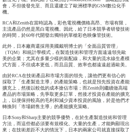
會，不但後發先至、而且還建立了歐洲標準的GSM數位化手
機。
RCA和Zenith在當時認為，彩色電視機價格高昂、市場有限，
主流產品仍然是黑白電視機。因此，給了日本競爭者研發技術
的時間，於60年代開發出獨特的單槍彩色映像管技術。
此外，日本廠商還採用美國戴明博士的「全面品質管理」
（TQM）和統計學模式，在製造技術和管理方面遠遠領先歐
美的企業；尤其在多量少樣的裝配線，和大量的流水線生產模
式方面，不但成本更低，而且品質、效率也都遠遠超過歐美。
由於RCA在技術產品和市場方面的領先，讓他們更有信心的
採取了「生產製造主導」的產能策略，也就是預先投資在產能
擴充上，然後以較低的成本搶佔市場；而Zenith則繼續做高端
產品的市場策略，先爭取更多訂單，然後才投資在產能的擴充
上，以便保持較高的毛利和減少資本投資的風險，於是他們才
轉換到「市場銷售主導」的產能擴充策略。
日本Sony和Sharp主要的競爭優勢，在於生產製造技術和管理
方法，而這些都必須要有規模化、大量的生產，才能夠顯現出
來；在技術差距不大的情況下，日本的兩家公司就直接採取了