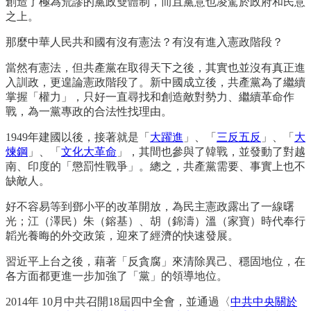
創造了極為荒謬的黨政雙體制，而且黨意也凌駕於政府和民意
之上。
那麼中華人民共和國有沒有憲法？有沒有進入憲政階段？
當然有憲法，但共產黨在取得天下之後，其實也並沒有真正進
入訓政，更遑論憲政階段了。新中國成立後，共產黨為了繼續
掌握「權力」，只好一直尋找和創造敵對勢力、繼續革命作
戰，為一黨專政的合法性找理由。
1949年建國以後，接著就是「
大躍進
」、「
三反五反
」、「
大
煉鋼
」、「
文化大革命
」，其間也參與了韓戰，並發動了對越
南、印度的「懲罰性戰爭」。總之，共產黨需要、事實上也不
缺敵人。
好不容易等到鄧小平的改革開放，為民主憲政露出了一線曙
光；江（澤民）朱（鎔基）、胡（錦濤）溫（家寶）時代奉行
韜光養晦的外交政策，迎來了經濟的快速發展。
習近平上台之後，藉著「反貪腐」來清除異己、穩固地位，在
各方面都更進一步加強了「黨」的領導地位。
2014年 10月中共召開18屆四中全會，並通過〈
中共中央關於