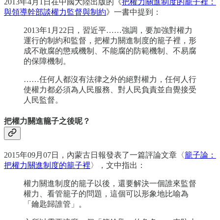
2013年4月1日在中國大陸出版的《
把權力關進制度的籠子裡：
與領導幹部談權力監督與制約
》一書中提到：
2013年1月22日，習近平……強調，要加強對權力
運行的制約和監督，把權力關進制度的籠子裡，形
成不敢腐的懲戒機制、不能腐的防範機制、不易腐
的保障機制。
……任何人都沒有法律之外的絕對權力，任何人行
使權力都必須為人民服務、對人民負責並自覺接受
人民監督。
把權力關進籠子之後呢？
2015年09月07日，內蒙古日報發表了一篇評論文章〈
籠子論：
把權力關進制度的籠子裡
〉，文中指出：
權力關進制度的籠子以後，還要解決一個誰來監督
權力、看管籠子的問題，這個可以形象地比喻為
「鑰匙歸誰管」。