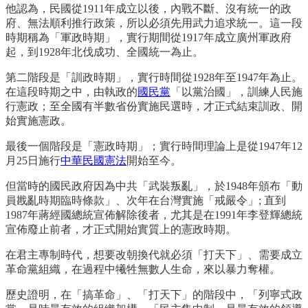
他認為，民國從1911年成立以後，內戰不斷、沒有統一的政
府、無法順利推行政策，所以必須先用武力追求統一。這一段
時期稱為「軍政時期」，實行期間從1917年成立廣州軍政府
起，到1928年北伐成功、全國統一為止。
第二階段是「訓政時期」，實行時間從1928年至1947年為止。
在這段時期之中，由執政的
國民黨
「以黨治國」，訓練人民施
行憲政；至全國有半數省份實施民選時，才正式結束訓政、開
始實施憲政。
最後一個階段是「憲政時期」；實行時間理論上是從1947年12
月25日施行
中華民國憲法
開始至今。
但當時的國民政府因為中共「武裝叛亂」，於1948年頒布「動
員戡亂時期臨時條款」、次年在台灣實施「戒嚴令」; 直到
1987年蔣經國總統宣佈解除後者，尤其是在1991年李登輝總統
宣佈廢止前者，才正式開始實質上的憲政時期。
在君主專制時代，想要改朝換代就必須「打天下」、需要成立
革命黨組織，在過程中犧牲無數人生命，來以暴力奪權。
歷史證明，在「搞革命」、「打天下」的階段中，「列寧式政