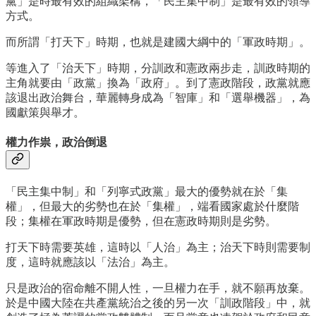
黨」是時最有效的組織架構，「民主集中制」是最有效的領導
方式。
而所謂「打天下」時期，也就是建國大綱中的「軍政時期」。
等進入了「治天下」時期，分訓政和憲政兩步走，訓政時期的
主角就要由「政黨」換為「政府」。到了憲政階段，政黨就應
該退出政治舞台，華麗轉身成為「智庫」和「選舉機器」，為
國獻策與舉才。
權力作祟，政治倒退
「民主集中制」和「列寧式政黨」最大的優勢就在於「集
權」，但最大的劣勢也在於「集權」，端看國家處於什麼階
段；集權在軍政時期是優勢，但在憲政時期則是劣勢。
打天下時需要英雄，這時以「人治」為主；治天下時則需要制
度，這時就應該以「法治」為主。
只是政治的宿命離不開人性，一旦權力在手，就不願再放棄。
於是中國大陸在共產黨統治之後的另一次「訓政階段」中，就