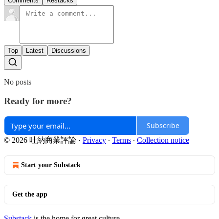
Comments
Restacks
Top
Latest
Discussions
No posts
Ready for more?
Subscribe
© 2026 吐納商業評論
·
Privacy
∙
Terms
∙
Collection notice
Start your Substack
Get the app
Substack
is the home for great culture