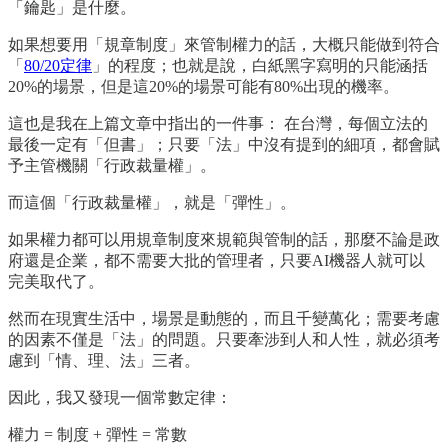
「鑰匙」是什麼。
如果想要用「規章制度」來管制權力的話，大概只能做到符合
「
80/20定律
」的程度；也就是說，白紙黑字寫明的只能涵括
20%的場景，但是這20%的場景可能有80%出現的機率。
這也是我在上篇文章中指出的一件事： 在台灣，每個立法的
最後一定有「但書」；只要「法」中沒有提到的細項，都會賦
予主管機關「行政裁量權」。
而這個「行政裁量權」，就是「彈性」。
如果權力都可以用規章制度來規範與管制的話，那麼不論是政
府還是企業，都不需要大批的管理者，只要AI機器人就可以
完美取代了。
然而在現實生活中，場景是動態的，而且千變萬化；需要考慮
的因素不僅是「法」的問題。只要牽涉到人和人性，就必須考
慮到「情、理、法」三者。
因此，我又發現一個常數定律：
權力 = 制度 + 彈性 = 常數