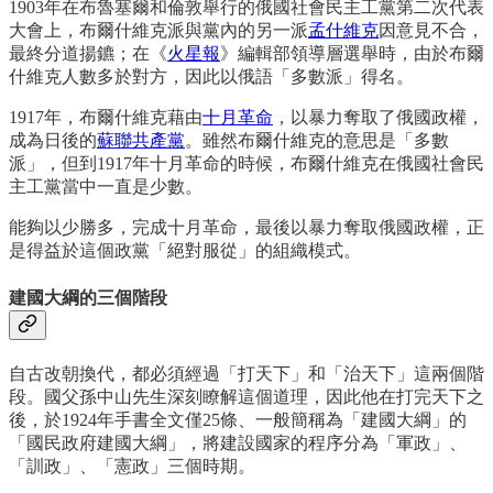
1903年在布魯塞爾和倫敦舉行的俄國社會民主工黨第二次代表
大會上，布爾什維克派與黨內的另一派
孟什維克
因意見不合，
最終分道揚鑣；在《
火星報
》編輯部領導層選舉時，由於布爾
什維克人數多於對方，因此以俄語「多數派」得名。
1917年，布爾什維克藉由
十月革命
，以暴力奪取了俄國政權，
成為日後的
蘇聯共產黨
。雖然布爾什維克的意思是「多數
派」，但到1917年十月革命的時候，布爾什維克在俄國社會民
主工黨當中一直是少數。
能夠以少勝多，完成十月革命，最後以暴力奪取俄國政權，正
是得益於這個政黨「絕對服從」的組織模式。
建國大綱的三個階段
自古改朝換代，都必須經過「打天下」和「治天下」這兩個階
段。國父孫中山先生深刻瞭解這個道理，因此他在打完天下之
後，於1924年手書全文僅25條、一般簡稱為「建國大綱」的
「國民政府建國大綱」，將建設國家的程序分為「軍政」、
「訓政」、「憲政」三個時期。