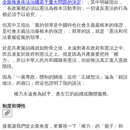
全面推進依法治國若干重大問題的決定
〉；其中明確指出，
「各政黨都必須以憲法為根本活動準則，一切違反憲法的行為
都必須予以追究」。
但其中又指出「黨的領導是中國特色社會主義最根本的保證，
是社會主義法治最根本的保證」；簡單的說，就是「憲法和司
法要服從黨的領導」。
於是共產黨組織就如附骨之俎，永遠附著在政府和憲法之中、
而且凌駕於政府和憲法之上。就是因為共產黨要把持「權
力」，所以中華人民共和國雖有憲法，但卻無法真正進入憲政
階段。
因為「一黨專政」體制的關係，這些「正確想法」淪為「錯誤
做法」的藉口；而這也證明了我的說法：
權力永遠會為賦予、產生它的組織或團體服務。
制度和彈性
接著讓我們從企業角度，來審視一下「權力」的「籠子」和