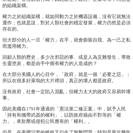
的組織架構。
權力之於組織架構，就如同動力之於機器設備，沒有它就無法
運作；也就是說，對於人類社會的穩定發展，權力仍然是必須
存在的。
但大部分的人一旦「權力」在手，就會膨脹自我、為一己之私
而濫用權力。
回顧人類的歷史，多少次邪惡的事、或是人為災難發生，導致
生靈塗炭，都是由手中握有權力的人造成的？
在大部分美國人的心目中，「政府」就是一個「必要之惡」；
所以在很多好萊塢的大片裡頭，真正的壞人都是政府。
沒有政府，社會一定陷入混亂，但權力太大的政府又容易幹壞
事。
因此美國在1791年通過的「憲法第二修正案」中，賦予人民
「持有和攜帶武器的權利」，以防政府藉由不對等的「權
力」，來欺壓或侵犯公民應有的「權利」。
但是，在美國氾濫的槍枝又衍生了無數問題；特別是最近幾年