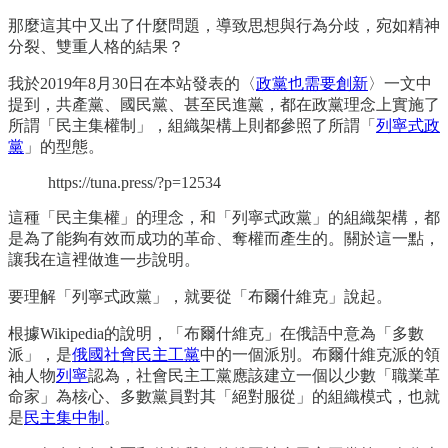
那麼這其中又出了什麼問題，導致思想與行為分歧，宛如精神
分裂、雙重人格的結果？
我於2019年8月30日在本站發表的〈
政黨也需要創新
〉一文中
提到，共產黨、國民黨、甚至民進黨，都在政黨理念上實施了
所謂「民主集權制」，組織架構上則都參照了所謂「
列寧式政
黨
」的型態。
https://tuna.press/?p=12534
這種「民主集權」的理念，和「列寧式政黨」的組織架構，都
是為了能夠有效而成功的革命、奪權而產生的。關於這一點，
讓我在這裡做進一步說明。
要理解「列寧式政黨」，就要從「布爾什維克」說起。
根據Wikipedia的說明，「布爾什維克」在俄語中意為「多數
派」，是
俄國社會民主工黨
中的一個派別。布爾什維克派的領
袖人物
列寧
認為，社會民主工黨應該建立一個以少數「職業革
命家」為核心、多數黨員對其「絕對服從」的組織模式，也就
是
民主集中制
。