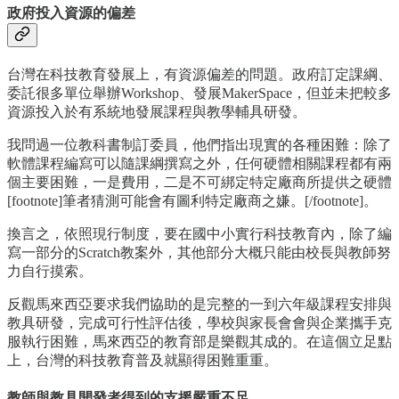
政府投入資源的偏差
台灣在科技教育發展上，有資源偏差的問題。政府訂定課綱、
委託很多單位舉辦Workshop、發展MakerSpace，但並未把較多
資源投入於有系統地發展課程與教學輔具研發。
我問過一位教科書制訂委員，他們指出現實的各種困難：除了
軟體課程編寫可以隨課綱撰寫之外，任何硬體相關課程都有兩
個主要困難，一是費用，二是不可綁定特定廠商所提供之硬體
[footnote]筆者猜測可能會有圖利特定廠商之嫌。[/footnote]。
換言之，依照現行制度，要在國中小實行科技教育內，除了編
寫一部分的Scratch教案外，其他部分大概只能由校長與教師努
力自行摸索。
反觀馬來西亞要求我們協助的是完整的一到六年級課程安排與
教具研發，完成可行性評估後，學校與家長會會與企業攜手克
服執行困難，馬來西亞的教育部是樂觀其成的。在這個立足點
上，台灣的科技教育普及就顯得困難重重。
教師與教具開發者得到的支援嚴重不足