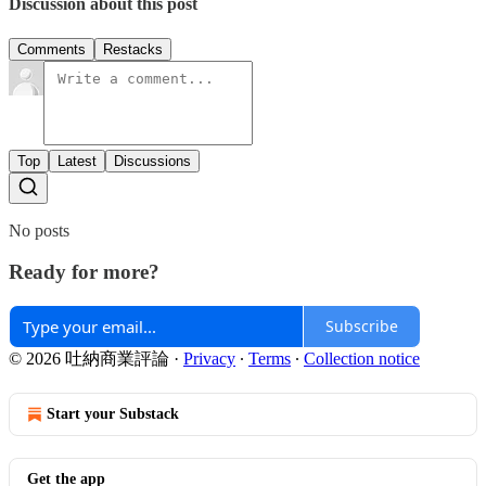
Discussion about this post
Comments
Restacks
Top
Latest
Discussions
No posts
Ready for more?
Subscribe
© 2026 吐納商業評論
·
Privacy
∙
Terms
∙
Collection notice
Start your Substack
Get the app