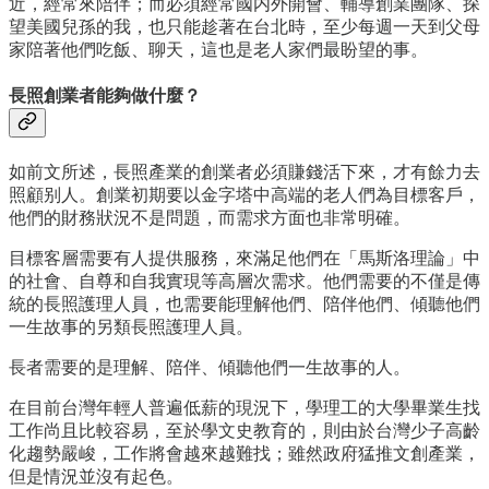
近，經常來陪伴；而必須經常國内外開會、輔導創業團隊、探
望美國兒孫的我，也只能趁著在台北時，至少每週一天到父母
家陪著他們吃飯、聊天，這也是老人家們最盼望的事。
長照創業者能夠做什麼？
如前文所述，長照產業的創業者必須賺錢活下來，才有餘力去
照顧别人。創業初期要以金字塔中高端的老人們為目標客戶，
他們的財務狀況不是問題，而需求方面也非常明確。
目標客層需要有人提供服務，來滿足他們在「馬斯洛理論」中
的社會、自尊和自我實現等高層次需求。他們需要的不僅是傳
統的長照護理人員，也需要能理解他們、陪伴他們、傾聽他們
一生故事的另類長照護理人員。
長者需要的是理解、陪伴、傾聽他們一生故事的人。
在目前台灣年輕人普遍低薪的現況下，學理工的大學畢業生找
工作尚且比較容易，至於學文史教育的，則由於台灣少子高齡
化趨勢嚴峻，工作將會越來越難找；雖然政府猛推文創產業，
但是情況並沒有起色。