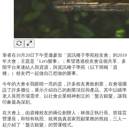
筆者在10月20日下午受邀參加「資訊種子學苑校友會」的2019
年大會，主題是「Let's樂事」；希望透過校友會這個共享、多
階平台來連結人與資源，與資訊種子學苑（以下簡稱「資
種」）校友們一起做自己想做的樂事。
今年的大會令我眼睛一亮的是，許多校友勇敢創業，在會場擺
設了許多攤位，展示介紹自己的創業項目與產品。其中以瞄準
老人長照市場需求、以社會企業精神創立的「盤古銀髮」讓我
印象最為深刻。
在大會上，由資種校友的兩位創辦人：林偉正執行長、曾筱芸
營運長，和領有執照、統籌負責居家照顧業務的熊姐，三人一
起介紹了「盤古銀髮」的營運模式。