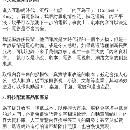
進入互聯網時代，流行一句話：「內容為王」（Content is
King）。看電影時，我最討厭劇情空泛、缺乏邏輯、內容平
淡，幾乎可以預測下一步的電影；事實上，劇本內容可以決定
一部電影是否會賣座。
我認識許多長輩，他們雖說是大時代裡的一個小人物，但是一
生故事卻是驚心動魄、或是令人感動。如果透過這種創新長照
服務，可以紀錄下來千萬個故事，產生一個巨大的「內容資料
庫」，就可以是小說、劇本、電影、電視劇、網路文章的創意
來源。
取得內容主角的授權後，真實故事改編的劇本，必定會扣人心
弦、感人肺腑，從而振興影視、小說、文創等產業；其漣漪效
應還可以帶動動漫 IP、桌遊、手遊、電競和週邊產品。
3. 科技配套產品和產業
為了提升效率、降低成本，以便擴大市場、服務金字塔中低層
的老人們，必定會促進語音文字翻譯軟體、自動章節編排、內
容大資料庫、人工智慧內容搜尋等工具的研發；甚至於低費
用、透過網路進行的遠距離陪伴照護，也會慢慢實現。