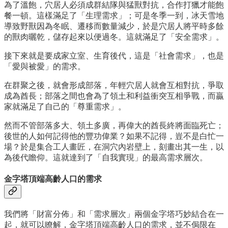
為了溫飽，穴居人必須成群結隊與猛獸對抗，合作打獵才能飽
餐一頓。這樣滿足了「生理需求」；可是冬季一到，冰天雪地
導致野獸因為冬眠、遷移而數量減少，於是穴居人將平時多餘
的獸肉曬乾，儲存起來以便過冬。這就滿足了「安全需求」。
接下來就是要成家立室、生育後代，這是「社會需求」，也是
「愛與被愛」的需求。
在群聚之後，就會形成部落，年輕穴居人就會互相對抗，爭取
成為酋長；部落之間也會為了領土和利益衝突互相爭戰，而贏
家就滿足了自己的「尊重需求」。
然而不管部落多大、領土多廣，再偉大的酋長終將面臨死亡；
後世的人如何記得他的豐功偉業？如果不記得，豈不是白忙一
場？於是集合工人畫匠，在洞穴內岩壁上，刻畫出其一生，以
為後代瞻仰。這就達到了「自我實現」的最高需求層次。
金字塔頂端高齡人口的需求
我們將「財富分佈」和「需求層次」兩個金字塔巧妙結合在一
起，就可以瞭解，金字塔頂端高齡人口的需求，並不侷限在