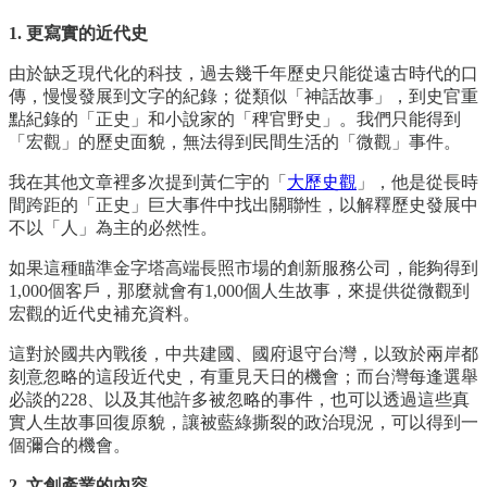
1. 更寫實的近代史
由於缺乏現代化的科技，過去幾千年歷史只能從遠古時代的口
傳，慢慢發展到文字的紀錄；從類似「神話故事」，到史官重
點紀錄的「正史」和小說家的「稗官野史」。我們只能得到
「宏觀」的歷史面貌，無法得到民間生活的「微觀」事件。
我在其他文章裡多次提到黃仁宇的「
大歷史觀
」，他是從長時
間跨距的「正史」巨大事件中找出關聯性，以解釋歷史發展中
不以「人」為主的必然性。
如果這種瞄準金字塔高端長照市場的創新服務公司，能夠得到
1,000個客戶，那麼就會有1,000個人生故事，來提供從微觀到
宏觀的近代史補充資料。
這對於國共內戰後，中共建國、國府退守台灣，以致於兩岸都
刻意忽略的這段近代史，有重見天日的機會；而台灣每逢選舉
必談的228、以及其他許多被忽略的事件，也可以透過這些真
實人生故事回復原貌，讓被藍綠撕裂的政治現況，可以得到一
個彌合的機會。
2. 文創產業的內容