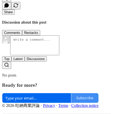
Share
Discussion about this post
Comments
Restacks
Top
Latest
Discussions
No posts
Ready for more?
Subscribe
© 2026 吐納商業評論
·
Privacy
∙
Terms
∙
Collection notice