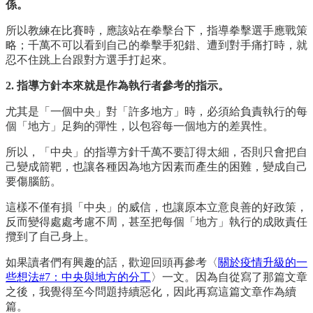
係。
所以教練在比賽時，應該站在拳擊台下，指導拳擊選手應戰策
略；千萬不可以看到自己的拳擊手犯錯、遭到對手痛打時，就
忍不住跳上台跟對方選手打起來。
2. 指導方針本來就是作為執行者參考的指示。
尤其是「一個中央」對「許多地方」時，必須給負責執行的每
個「地方」足夠的彈性，以包容每一個地方的差異性。
所以，「中央」的指導方針千萬不要訂得太細，否則只會把自
己變成箭靶，也讓各種因為地方因素而產生的困難，變成自己
要傷腦筋。
這樣不僅有損「中央」的威信，也讓原本立意良善的好政策，
反而變得處處考慮不周，甚至把每個「地方」執行的成敗責任
攬到了自己身上。
如果讀者們有興趣的話，歡迎回頭再參考〈
關於疫情升級的一
些想法#7：中央與地方的分工
〉一文。因為自從寫了那篇文章
之後，我覺得至今問題持續惡化，因此再寫這篇文章作為續
篇。