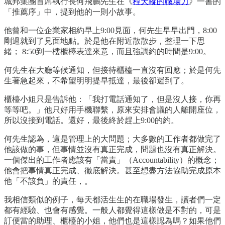
城邦集團首席執行長何飛鵬先生在《
程天縱的職場力
》一書的
「推薦序」中，提到他的一則小故事。
他曾和一位企業家相約早上9:00見面，何先生早早出門，8:00
剛過就到了見面地點。於是他在附近散散步，整理一下思
緒； 8:50到一樓櫃檯表達來意，而且強調約的時間是9:00。
何先生在大廳等候通知，但接待櫃檯一直沒有回應；於是何先
生著急起來，不希望明明提早抵達，最後卻遲到了。
櫃檯小姐只是告訴他：「我打電話通知了，但是沒人接，你再
等等吧。」他只好用手機聯繫，原來安排會議的人離開座位，
所以沒接到電話。還好，最後終於趕上9:00的約。
何先生認為，這是管理上的大問題；大多數的工作者都做完了
他該做的事，但事情並沒有真正完成，問題也沒有真正解決。
一個傑出的工作者應該有「當責」（Accountability）的概念；
他會把事情真正完成、徹底解決。甚至想盡方法協助完成原本
他「不該負」的責任，。
我相信類似的例子，每天都活生生的在職場發生，讀者們一定
都有經驗、也會有感覺。一般人都覺得這樣做是不對的，可是
訂便當的助理、櫃檯的小姐，他們也是這樣認為嗎？如果他們