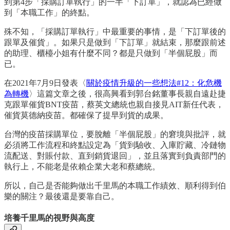
到第4步「採購訂單執行」的一半「下訂單」，就認為已經做
到「本職工作」的終點。
殊不知，「採購訂單執行」中最重要的事情，是「下訂單後的
跟單及催貨」。如果只是做到「下訂單」就結束，那麼跟前述
的助理、櫃檯小姐有什麼不同？都是只做到「半個屁股」而
已。
在2021年7月9日發表〈
關於疫情升級的一些想法#12：化危機
為轉機
〉這篇文章之後，很高興看到郭台銘董事長親自遠赴捷
克跟單催貨BNT疫苗，蔡英文總統也親自接見AIT新任代表，
催貨莫德納疫苗。都確保了提早到貨的成果。
台灣的疫苗採購單位，要脫離「半個屁股」的窘境與批評，就
必須將工作流程和終點設定為「貨到驗收、入庫貯藏、冷鏈物
流配送、對賬付款、直到銷貨退回」，並且落實到負責部門的
執行上，不能老是依賴企業大老和蔡總統。
所以，自己是否能夠做出千里馬的本職工作績效、順利得到伯
樂的關注？最後還是要靠自己。
培養千里馬的視野與高度