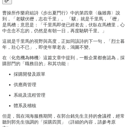
曹操所作樂府組詩《步出夏門行》中的第四章〈龜雖壽〉說
到，「老驥伏櫪，志在千里」。 「驥」就是千里馬，「櫪」
是馬槽；意思是：「千里馬即使已經老去，伏臥在馬槽里，心
中念念不忘的，仍然是有朝一日，再度馳騁千里。」
這就是千里馬的視野與高度，正如同該詩的下一句，「烈士暮
年，壯心不已」，即使年華老去，鴻圖不變。
在〈化危機為轉機〉這篇文章中提到，一般企業都會認為，採
購部門的「職務目的」和其功能：
採購開發及跟單
供應商管理
系統及流程管理
體系及稽核
但是，我在鴻海服務期間，在郭台銘先生主持的會議裡，經常
聽到郭先生強調的「採購四買」（詳細的內容，請參考原