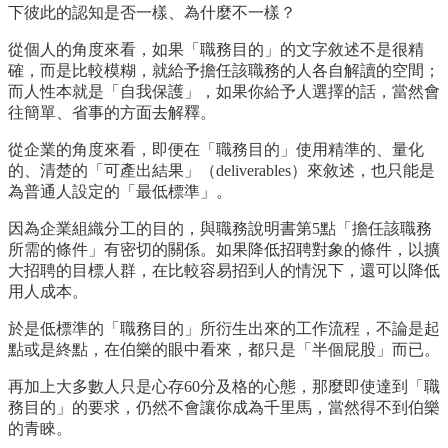
下彼此的認知是否一樣、為什麼不一樣？
從個人的角度來看，如果「職務目的」的文字敘述不是很精
確，而是比較模糊，就給予擔任該職務的人各自解讀的空間；
而人性本就是「自我保護」，如果你給予人選擇的話，當然會
往簡單、省事的方面去解釋。
從企業的角度來看，即便在「職務目的」使用精準的、量化
的、清楚的「可產出結果」（deliverables）來敘述，也只能是
為普通人設定的「最低標準」。
因為企業組織分工的目的，與職務說明書第5點「擔任該職務
所需的條件」有密切的關係。如果降低招聘對象的條件，以擴
大招聘的目標人群，在比較容易招到人的情況下，還可以降低
用人成本。
於是低標準的「職務目的」所衍生出來的工作流程，不論是起
點或是終點，在伯樂的眼中看來，都只是「半個屁股」而已。
再加上大多數人只是心存60分及格的心態，那麼即使達到「職
務目的」的要求，仍然不會讓你成為千里馬，當然得不到伯樂
的青睞。