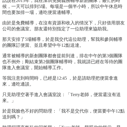
話說在2015年，我在深圳免費義務輔導新創團隊；最忙的時
候，一天可以排到5場。每場是一個半小時，所以中午休息時
間也要加排一場，邊吃便當邊輔導。
由於是免費輔導，在沒有資源和收入的情況下，只好借用朋友
公司的會議室。朋友還特別指定了一位助理來協助我。
那天安排了5場輔導，於是我交代這位助理，幫我和參與輔導
的團隊訂便當、並且希望中午12點送達。
通常被輔導的新創團隊都會提前到達，排在中午的第3個團隊
也不例外；剛結束第2個團隊輔導時，我就請已經在等待的團
隊進入會議室，開始輔導工作。
等我注意到時間時，已經是12:45 ，於是請助理把便當拿進
來，邊吃邊談。
只見助理空著手進入會議室說：「Terry老師，便當還沒有送
來。」
於是我臉色不好的問助理：「我不是交代你，便當要中午12點
送到嗎？」