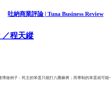
吐納商業評論 | Tuna Business Review
？／程天縱
賭博做例子：民主的笨蛋只能打八圈麻將；而專制的笨蛋就可能