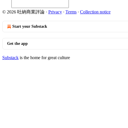
© 2026 吐納商業評論
·
Privacy
∙
Terms
∙
Collection notice
Start your Substack
Get the app
Substack
is the home for great culture