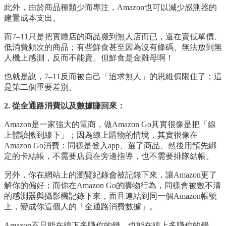
此外，由於商品種類少而專注，Amazon也可以減少感測器的
建置成本支出。
而7–11只是把實體店的商品搬到無人店而已，還在賣低單價、
低消費頻次的商品；有些鮮食甚至因為沒有條碼、無法放到無
人機上感測，反而不能賣。但鮮食是金雞母啊！
也就是說，7–11反而被自己「追求無人」的思維侷限住了；這
是第二個重要差別。
2. 從全通路消費以及數據賺回來：
Amazon是一家強大的電商，做Amazon Go其實很像是把「線
上體驗搬到線下」；因為線上購物的情境，其實很像在
Amazon Go消費：同樣是登入app、選了商品、然後用預先綁
定的卡結帳，不需要店員在旁邊指導，也不需要排隊結帳。
另外，你在網站上的瀏覽紀錄會被記錄下來，讓Amazon更了
解你的偏好；而你在Amazon Go的購物行為，同樣會被數不清
的感測器與攝影機記錄下來，而且連結到同一個Amazon帳號
上，變成你這個人的「全通路消費數據」。
Amazon不只能在線下多賺你的錢，也能在線上多賺你的錢。