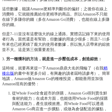
這些數據，能讓Amazon更精準判斷你的偏好；之後你在線上
消費時，它就能推薦給你更精準的商品。所以Amazon不只能
在線下多賺你的錢（多在Amazon Go消費），也能在線上多賺
你的錢。
但是7–11並沒有這麼強大的線上通路。實體店記錄下來的使用
者行為，當然還是有幫助，但數據的用途少很多；而且7–11多
年來也已經累積了龐大的使用者數據，所以無人店帶來的綜效
並不大。這是第三個重要差別。
3.
另一種獲利的方法，就是進一步壓低成本，創造綜效：
這時候，就要再來提一下Amazon鼎鼎大名的飛輪了（在我
稍
後出版
的書中有更多介紹，有興趣的讀者屆時請參考）。簡單
地講，Amazon做Amazon Go的種種投資，都能善用並加強
Amazon現有的優勢：
從Whole Food全食超市的併購，Amazon Go得到賣生鮮
食材的能力；在成本方面，也能借用Whole Food的採購
與配送能力，產生規模效應。而Whole Food可以透過
Amazon Go商店進一步擴點，或做為倉儲配送的據點，