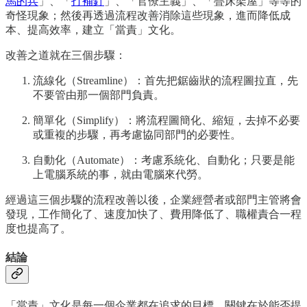
馬的兵
」、「
打補釘
」、「官僚主義」、「疊床架屋」等等的
奇怪現象；然後再透過流程改善消除這些現象，進而降低成
本、提高效率，建立「當責」文化。
改善之道就在三個步驟：
流線化（Streamline）：首先把鋸齒狀的流程圖拉直，先
不要管由那一個部門負責。
簡單化（Simplify）：將流程圖簡化、縮短，去掉不必要
或重複的步驟，再考慮協同部門的必要性。
自動化（Automate）：考慮系統化、自動化；只要是能
上電腦系統的事，就由電腦來代勞。
經過這三個步驟的流程改善以後，企業經營者或部門主管將會
發現，工作簡化了、速度加快了、費用降低了、職權責合一程
度也提高了。
結論
「當責」文化是每一個企業都在追求的目標，關鍵在於能否提