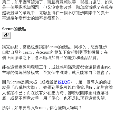
第二，如果團隊認知了、而且有意願改善，就盡力協助。如果
是一個團隊認知問題，但又沒意願改善，那怎麼辦呢？在現在
超級競爭的環境中，還願意待在一個不求進步團隊中的義士，
再過幾年變烈士的幾率是很高的。
Scrum的優點
講完缺點，當然也要談談Scrum的優點。同樣的，想要進步、
自動自發的Team，在Scrum的框架下會得到尊重和授權；在一
個正面循環之下，會不斷增加自己的能力和產品品質。
能在這種團隊和環境工作，成就感和滿意度都會遠超過由PM
主導的傳統開發模式；至於個中滋味，就只能靠自己體會了。
因為Scrum是擴大器（或者說是
照妖鏡
），第一個導入的前提
就是「心臟夠大顆」。察覺到團隊可以自我管理時，絕對會讓
人雀躍不已；而在沒有外在壓力時，卻發現團隊產能直落谷
底、或是不願意改善，用「傷心」也不足以形容這種失望。
所以，如果要導入Scrum，你心臟夠大顆嗎？