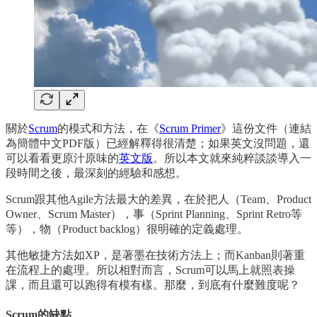
關於
Scrum
的模式和方法，在《
Scrum Primer
》這份文件（連結
為簡體中文PDF版）已經解釋得很清楚；如果英文沒問題，還
可以看看更原汁原味的
英文版
。所以本文就來純粹談談導入一
段時間之後，最深刻的經驗和感想。
Scrum跟其他Agile方法最大的差異，在於把人（Team、Product
Owner、Scrum Master），事（Sprint Planning、Sprint Retro等
等），物（Product backlog）很明確的定義處理。
其他敏捷方法如XP，是著墨在技術方法上；而Kanban則著重
在流程上的處理。所以相對而言，Scrum可以馬上就照表操
課，而且還可以跑得有模有樣。那麼，到底有什麼難度呢？
Scrum的缺點