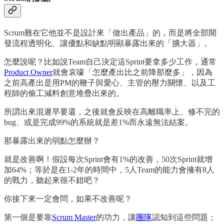
Scrum難在它他並不是設計來「做出產品」的，而是將全部開
發流程透明化、讓優點和缺點明顯暴露出來的「擴大器」。
怎麼說呢？比如說Team自己決定這Sprint要拿多少工作，通常
Product Owner
就會哀嚎「怎麼產出比之前降那麼多」，因為
之前高產出是用PM的鞭子與愛心、主管的壓力關懷、以及工
程師的偷工減料創意堆疊出來的。
所謂出來混遲早要還，之後就會反映在高離職率上、修不完的
bug、或是完成99%的系統就是差1%而永遠無法結案。
那暴露出來的弱點怎麼辦？
就是改善啊！假設每次Sprint會有1%的改善，50次Sprint就增
加64%；等於是在1-2年的時間中，5人Team的能力會擁有8人
的戰力，聽起來很不錯吧？
你接下來一定會問，如果不改善呢？
第一個是要靠
Scrum Master
的功力，讓
團隊
認知到這些問題；