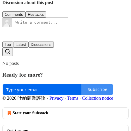
Discussion about this post
Comments
Restacks
Top
Latest
Discussions
No posts
Ready for more?
Subscribe
© 2026 吐納商業評論
·
Privacy
∙
Terms
∙
Collection notice
Start your Substack
Get the app