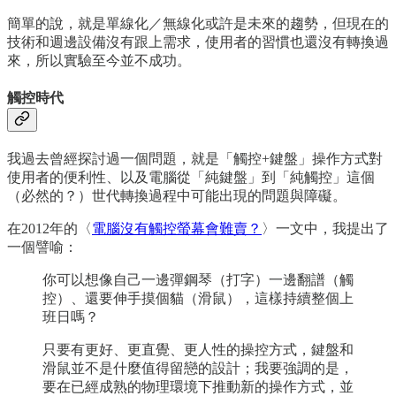
簡單的說，就是單線化／無線化或許是未來的趨勢，但現在的
技術和週邊設備沒有跟上需求，使用者的習慣也還沒有轉換過
來，所以實驗至今並不成功。
觸控時代
我過去曾經探討過一個問題，就是「觸控+鍵盤」操作方式對
使用者的便利性、以及電腦從「純鍵盤」到「純觸控」這個
（必然的？）世代轉換過程中可能出現的問題與障礙。
在2012年的〈
電腦沒有觸控螢幕會難賣？
〉一文中，我提出了
一個譬喻：
你可以想像自己一邊彈鋼琴（打字）一邊翻譜（觸
控）、還要伸手摸個貓（滑鼠），這樣持續整個上
班日嗎？
只要有更好、更直覺、更人性的操控方式，鍵盤和
滑鼠並不是什麼值得留戀的設計；我要強調的是，
要在已經成熟的物理環境下推動新的操作方式，並