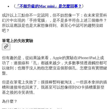
〈
「不能升級的Mac mini」是怎麼回事？
〉
或許以上三點你不一定認同，但不妨想像一下：在未來背景科
幻片中出現的「手持電腦」，是不是多半符合上述三個條件？
所以這應該是也是大家想像得到、甚至心中認可的趨勢沒錯
吧？
筆電上的失敗實驗
但有趣的是，從結果論來看，Apple的實驗在iPhone/iPad上成
功了：連接線和「孔」都越來越少，大多數事情透過觸控都可
以做到；也幾乎沒人抱怨怎麼沒這個那個孔、怎麼沒有實體鍵
盤。
但是在筆電上失敗了：摸摸棒暫時被淘汰，一些原本拿掉的插
槽和連接埠也回來了。我甚至可以想像得到SD卡插槽重新登
基之後的冷笑表情。
為什麼？