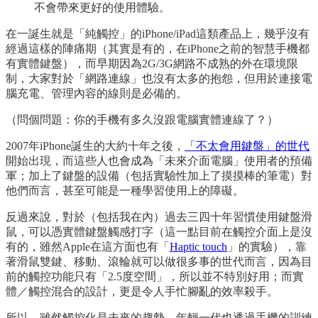
不會帶來更好的使用體驗。
在一誕生就是「純觸控」的iPhone/iPad這類產品上，幾乎沒有
經過這樣的陣痛期（其實是有的，在iPhone之前的智慧手機都
有實體鍵盤），而早期因為2G/3G網路不成熟的外在環境限
制，大家對於「網路連線」也沒有太多的抱怨，但用於連接電
腦充電、管理內容的線則是必備的。
（問個問題：你的手機有多久沒跟電腦實體連線了？）
2007年iPhone誕生的大約十年之後，
「不太會用鍵盤」的世代
開始出現，而這些人也會成為「未來介面電腦」使用者的預備
軍；加上了鍵盤的設備（包括實驗性加上了摸摸棒的筆電）對
他們而言，甚至可能是一種學習使用上的障礙。
反過來說，對於（包括我在內）過去三四十年習慣使用鍵盤滑
鼠，可以憑實體鍵盤觸感打字（這一點目前在觸控介面上是沒
有的，雖然Apple在這方面也有「
Haptic touch
」的實驗），靠
著滑鼠雙鍵、移動、滾輪就可以做很多事的世代而言，因為目
前的觸控功能只有「2.5度空間」，所以並不特別好用；而實
體／觸控混合的設計，更是令人手忙腳亂的效率殺手。
所以，雖然觸控化是未來的趨勢，年輕一代也透過手機的訓練