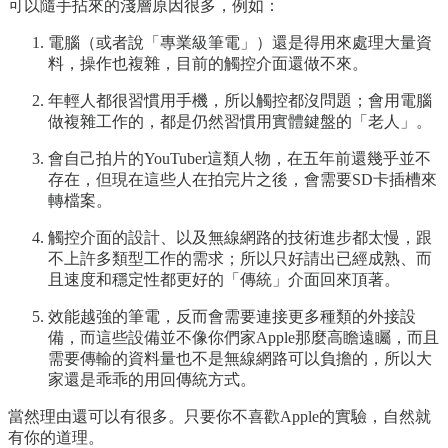
可以隨手拈來的淺層原因很多，例如：
電腦（或者說「專業級筆電」）還是得用來處理大量資
料，操作也複雜，目前的觸控介面還做不來。
年輕人都很習慣用手機，所以觸控都沒問題；會用電腦
做複雜工作的，都是仍然習慣用實體鍵盤的「老人」。
會自己拍片的YouTuber這類人物，在五年前還幾乎並不
存在，但現在這些人在拍完片之後，會需要SD卡插槽來
轉檔案。
觸控介面的設計、以及無線網路的技術進步都太慢，跟
不上許多類型工作的需求；所以只好請出已經成熟、而
且速度和穩定性都更好的「傳統」介面回來頂著。
效能越強的筆電，反而會需要連接更多種類的外接設
備，而這些設備並不像你們家Apple那麼高瞻遠矚，而且
需要傳輸的資料量也不是無線網路可以負擔的，所以大
家還是乖乖的用回傳統方式。
當然理由還可以有很多。只要你不喜歡Apple的實驗，自然就
有你的道理。