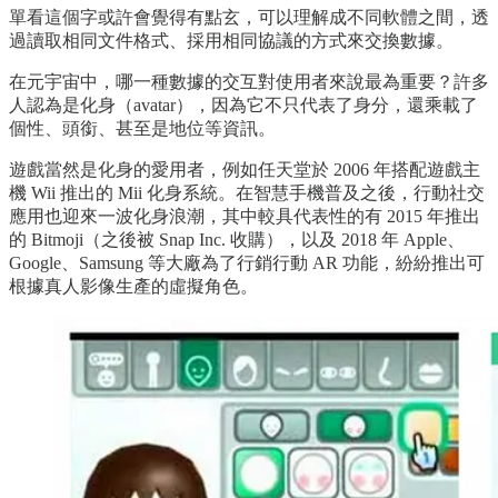
單看這個字或許會覺得有點玄，可以理解成不同軟體之間，透
過讀取相同文件格式、採用相同協議的方式來交換數據。
在元宇宙中，哪一種數據的交互對使用者來說最為重要？許多
人認為是化身（avatar），因為它不只代表了身分，還乘載了
個性、頭銜、甚至是地位等資訊。
遊戲當然是化身的愛用者，例如任天堂於 2006 年搭配遊戲主
機 Wii 推出的 Mii 化身系統。在智慧手機普及之後，行動社交
應用也迎來一波化身浪潮，其中較具代表性的有 2015 年推出
的 Bitmoji（之後被 Snap Inc. 收購），以及 2018 年 Apple、
Google、Samsung 等大廠為了行銷行動 AR 功能，紛紛推出可
根據真人影像生產的虛擬角色。