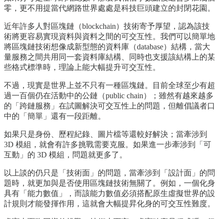
零，更不用提當代網路世界處處是科技巨頭建立的封閉花園。
近年許多人對區塊鏈（blockchain）技術寄予厚望，認為該技
術將更容易實現資料與資料之間的可交互性。我們可以簡單地
將區塊鏈技術想像成新型態的資料庫（database）結構，當大
量服務之間共用同一套資料庫結構、同時也支援該結構上的某
些格式標準時，理論上能大幅提升可交互性。
不過，現實是世界上並不只有一種區塊鏈。目前全球至少有超
過一百個仍在活動中的公鏈（public chain）；雖然有越來越多
的「跨鏈服務」在試圖解決可交互性上的問題，但離倡議者口
中的「簡單」還有一段距離。
如果只是身份、歷程紀錄、圖片檔等還較好解決；當牽涉到
3D 模組，就會有許多挑戰需要克服。如果進一步牽涉到「可
互動」的 3D 模組，問題就更多了。
以上談的仍只是「技術面」的問題，當牽涉到「設計面」的問
題時，就更加與是否使用區塊鏈技術無關了。例如，一個化身
具有「能力數值」，而該能力數值必須搭配原生虛擬世界的設
計規則才能發揮作用，這就會大幅提昇化身的可交互性難度。