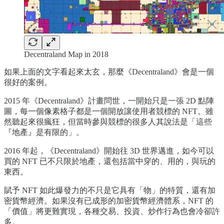
Decentraland Map in 2018
如果上面的文字看起來太玄，那麼《Decentraland》會是一個
很好的案例。
2015 年《Decentraland》計畫問世，一開始只是一張 2D 點陣
圖，每一個像素格子都是一個開放讓使用者競標的 NFT。雖
然聽起來很瘋狂，但當時參與競標的很多人其說法是「這些
『地產』是有限的」。
2016 年起，《Decentraland》開始往 3D 世界邁進，如今可以
買的 NFT 已不只限於地產，還包括當中穿的、用的，與玩的
東西。
賦予 NFT 如此爆發力的不只是它具有「物」的特質，還有加
密貨幣經濟。如果沒有已成形的加密貨幣經濟體系，NFT 的
「價值」將更難實現，各種交易、投資、炒作行為也會冷卻許
多。