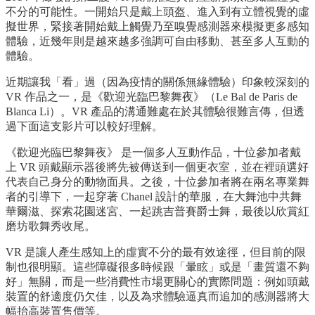
不分的可能性。一開始只是戴上頭盔、進入到有立體視覺的虛
擬世界，緊接著開始戴上觸覺乃至嗅覺感測器來模擬更多感知
體驗，近幾年則是越來越多強調可自由移動、甚至多人互動的
體驗。
近期讓我「看」過（因為疫情的關係無緣體驗）印象較深刻的
VR 作品之一，是《歡迎光臨巴黎舞夜》（Le Bal de Paris de
Blanca Li）。VR 產品的溝通難處在於其體驗很難言傳，但透
過下面這支影片可以較好理解。
《歡迎光臨巴黎舞夜》 是一個多人互動作品，十位參加者戴
上 VR 頭戴顯示器後將先被傳送到一個更衣室，並在裡頭選好
代表自己身分的動物面具。之後，十位參加者將在兩名專業舞
者的引導下，一起穿著 Chanel 設計的華服，在大舞池中共舞
華爾滋、探索花園迷宮、一起跳吉普賽爵士舞，最後以欣賞紅
磨坊歌舞秀收尾。
VR 是讓人產生感知上的虛實不分的最有效途徑，但目前的限
制也很明顯。這些障礙很多時候跟「暈眩」或是「畫質還不夠
好」無關，而是一些消費性市場更關心的實際問題：例如頭戴
裝置的舒適度仍欠佳，以及為求體驗逼真而追加的感測器將大
幅抬高裝置售價等。