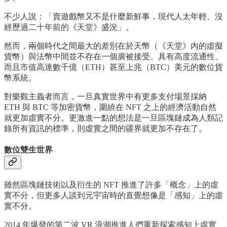
不少人說：「賣遊戲幣又不是什麼新鮮事，現代人太年輕、沒
經歷過二十年前的《天堂》盛況」。
然而，兩個時代之間最大的差別在於天幣（《天堂》內的虛擬
貨幣）與法幣中間並不存在一個廣被接受、具有高度流通性、
而且市值高達數千億（ETH）甚至上兆（BTC）美元的數位貨
幣系統。
對樂觀主義者而言，一旦真實世界中有更多支付場景採納
ETH 與 BTC 等加密貨幣，圍繞在 NFT 之上的經濟活動自然
就更加虛實不分。更激進一點的想法是一旦區塊鏈成為人類記
錄所有資訊的標準，則虛實之間的疆界就更加不存在了。
數位雙生世界
雖然區塊鏈技術以及衍生的 NFT 推進了許多「概念」上的虛
實不分，但更多人談到元宇宙時的直覺想像是「感知」上的虛
實不分。
2014 年爆發的第二波 VR 浪潮推進人們重新探索感知上虛實