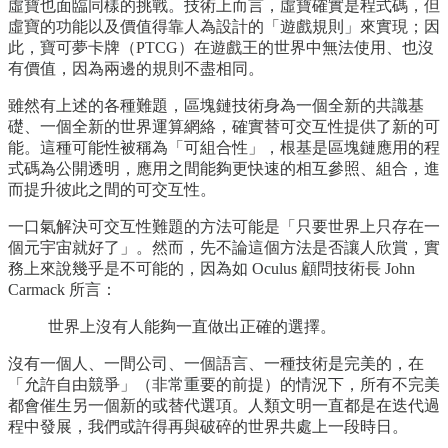
虛寶也面臨同樣的挑戰。技術上而言，虛寶確實是程式碼，但
虛寶的功能以及價值得靠人為設計的「遊戲規則」來實現；因
此，寶可夢卡牌（PTCG）在遊戲王的世界中無法使用、也沒
有價值，因為兩邊的規則不盡相同。
雖然有上述的各種難題，區塊鏈技術身為一個全新的共識基
礎、一個全新的世界運算網絡，確實替可交互性提供了新的可
能。這種可能性被稱為「可組合性」，根基是區塊鏈應用的程
式碼為公開透明，應用之間能夠更快速的相互參照、組合，進
而提升彼此之間的可交互性。
一口氣解決可交互性難題的方法可能是「只要世界上只存在一
個元宇宙就好了」。然而，先不論這個方法是否讓人欣賞，實
務上來說幾乎是不可能的，因為如 Oculus 顧問技術長 John
Carmack 所言：
世界上沒有人能夠一直做出正確的選擇。
沒有一個人、一間公司、一個語言、一種技術是完美的，在
「允許自由競爭」（非常重要的前提）的情況下，所有不完美
都會催生另一個新的或替代選項。人類文明一直都是在迭代過
程中發展，我們或許得再與破碎的世界共處上一段時日。