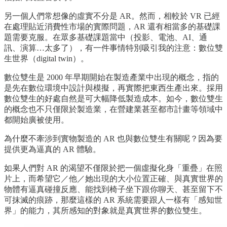
另一個人們常想像的虛實不分是 AR。然而，相較於 VR 已經
在處理貼近消費性市場的實際問題，AR 還有相當多的基礎課
題需要克服。在眾多基礎課題當中（投影、電池、AI、通
訊、演算…太多了），有一件事情特別吸引我的注意：數位雙
生世界（digital twin）。
數位雙生是 2000 年早期開始在製造產業中出現的概念，指的
是先在數位環境中設計與模擬，再實際把東西生產出來。採用
數位雙生的好處自然是可大幅降低製造成本。如今，數位雙生
的概念也不只僅限於製造業，在營建業甚至都市計畫等領域中
都開始廣被使用。
為什麼不牽涉到實物製造的 AR 也與數位雙生有關呢？因為要
提供更為逼真的 AR 體驗。
如果人們對 AR 的渴望不僅限於把一個虛擬化身「重疊」在照
片上，而希望它／他／她出現的大小位置正確、與真實世界的
物體有逼真碰撞反應、能找到椅子坐下跟你聊天、甚至留下不
可抹滅的痕跡，那麼這樣的 AR 系統需要跟人一樣有「感知世
界」的能力，其所感知的對象就是真實世界的數位雙生。