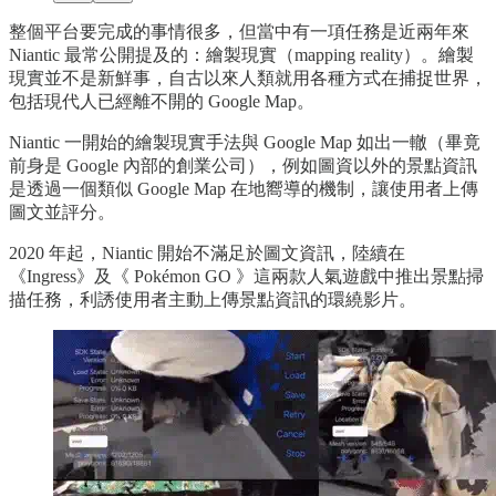
整個平台要完成的事情很多，但當中有一項任務是近兩年來
Niantic 最常公開提及的：繪製現實（mapping reality）。繪製
現實並不是新鮮事，自古以來人類就用各種方式在捕捉世界，
包括現代人已經離不開的 Google Map。
Niantic 一開始的繪製現實手法與 Google Map 如出一轍（畢竟
前身是 Google 內部的創業公司），例如圖資以外的景點資訊
是透過一個類似 Google Map 在地嚮導的機制，讓使用者上傳
圖文並評分。
2020 年起，Niantic 開始不滿足於圖文資訊，陸續在
《Ingress》及《 Pokémon GO 》這兩款人氣遊戲中推出景點掃
描任務，利誘使用者主動上傳景點資訊的環繞影片。