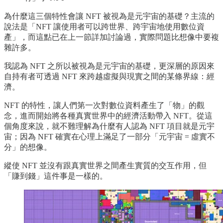
為什麼這三個特性會讓 NFT 被視為是元宇宙的基礎？主流的
說法是「NFT 讓使用者可以跨世界、跨宇宙地使用數位資
產」，而這點已在上一節詳加討論過，實際問題比想像中要複
雜許多。
我認為 NFT 之所以被視為是元宇宙的基礎，更深層的原因來
自持有者可透過 NFT 來跨越虛擬與現實之間的某條界線：經
濟。
NFT 的特性，讓人們第一次對數位資料產生了「物」的觀
念，進而開始將各種真實世界中的經濟活動帶入 NFT。從這
個角度來說，就不難理解為什麼有人認為 NFT 項目就是元宇
宙；因為 NFT 確實在心理上滿足了一部分「元宇宙 = 虛實不
分」的想像。
縱使 NFT 並沒有跟真實世界之間產生實質的交互作用，但
「賺到錢」這件事是一樣的。