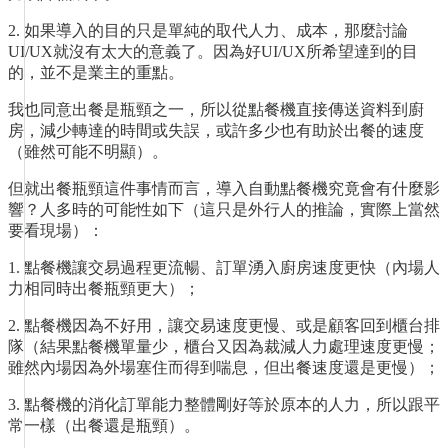
2. 如果導入的目的只是單純的取代人力、成本，那麼討論
UI/UX就沒有太大的意義了。因為好UI/UX所希望達到的目
的，並不是業主的重點。
我也同意出餐是瓶頸之一，所以從點餐機直接傳送資料到廚
房，減少轉達的時間或失誤，或許多少也有助於出餐的速度
（雖然可能不明顯）。
但就出餐瓶頸這件事情而言，導入自動點餐機究竟會有什麼影
響？人多時的可能性如下（這只是外行人的推論，實際上當然
要看現場）：
1. 點餐機讓交易過程更流暢、訂單湧入廚房速度更快（內場人
力相同時出餐瓶頸更大）；
2. 點餐機因為不好用，讓交易速度更慢、或是顧客回到櫃台排
隊（結果點餐機單量少，櫃台又因為裁減人力處理速度更慢；
雖然內場因為外場塞住而得到喘息，但出餐速度還是更慢）；
3. 點餐機的消化訂單能力整體剛好等於原本的人力，所以跟平
常一樣（出餐還是瓶頸）。