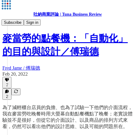
吐納商業評論 | Tuna Business Review
主編傅瑞德
Subscribe
Sign in
麥當勞的點餐機：「自動化」
的目的與設計／傅瑞德
Fred Jame / 傅瑞德
Feb 20, 2022
7
2
為了減輕櫃台店員的負擔、也為了試驗一下他們的介面流程，
我在麥當勞吃晚餐時用大螢幕自動點餐機點了晚餐；老實說體
驗並不是很好，但從它的介面設計、以及商品的排列方式來
看，仍然可以看出他們的設計思維、以及可能的問題所在。