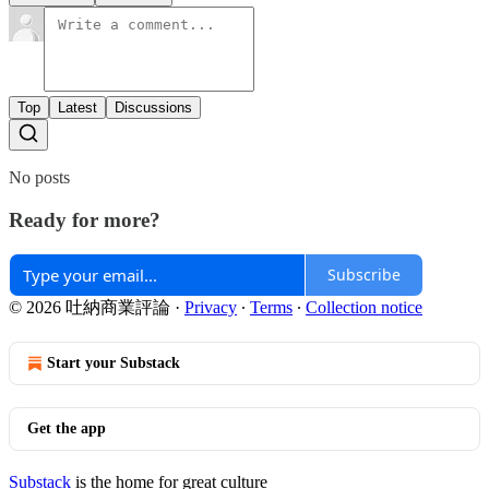
Top
Latest
Discussions
No posts
Ready for more?
Subscribe
© 2026 吐納商業評論
·
Privacy
∙
Terms
∙
Collection notice
Start your Substack
Get the app
Substack
is the home for great culture