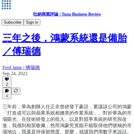
吐納商業評論 | Tuna Business Review
主編傅瑞德
Subscribe
Sign in
三年之後，鴻蒙系統還是備胎
／傅瑞德
Fred Jame / 傅瑞德
Sep 24, 2022
2
4
三年前，華為創辦人任正非曾經發下豪語，要讓該公司的鴻蒙
「打造成可以與蘋果系統相媲美的作業系統」。對於華為的市
場眼光、在技術研發上的投入、以及對競爭系統的研究與改
進，我感到相當敬佩；然而鴻蒙究竟能不能取得他們號稱的市
場地位，我還是持保留態度。那麼，就讓我們用數字來說話。