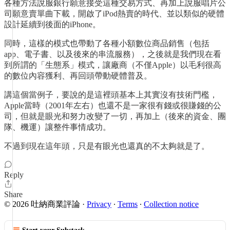
各種方法說服銀行願意接受這種交易方式、再加上說服唱片公
司願意賣單曲下載，開啟了iPod熱賣的時代、並以類似的硬體
設計延續到後面的iPhone。
同時，這樣的模式也帶動了各種小額數位商品銷售（包括
app、電子書、以及後來的串流服務），之後就是我們現在看
到所謂的「生態系」模式，讓廠商（不僅Apple）以毛利很高
的數位內容獲利、再回頭帶動硬體普及。
講這個當例子，要說的是這裡頭基本上其實沒有技術門檻，
Apple當時（2001年左右）也還不是一家很有錢或很賺錢的公
司，但就是眼光和努力改變了一切，再加上（後來的資金、團
隊、機運）讓整件事情成功。
不過到現在這年頭，只是有眼光也還真的不太夠就是了。
Reply
Share
© 2026 吐納商業評論
·
Privacy
∙
Terms
∙
Collection notice