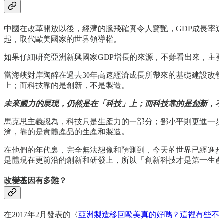
中國在改革開放以後，經濟的騰飛確實令人驚艷，GDP成長
起，取代歐美國家的世界領導權。
如果仔細研究亞洲新興國家GDP增長的來源，不難看出來，主
當海峽對岸陶醉在過去30年高速經濟成長所帶來的基礎建設改
上；而科技靠的是創新，不是製造。
未來國力的展現，仍然是在「科技」上；而科技靠的是創新，
馬克思主義認為，科技只是生產力的一部分；鄧小平則更進一
濟，靠的是實體產品的生產和製造。
在他們的年代裏，完全無法想像和預測到，今天的世界已經進
是體現在更前沿的創新和研發上，所以「創新科技才是第一生
改變基因有多難？
在2017年2月發表的〈
亞洲製造移回歐美真的好嗎？這裡有些不