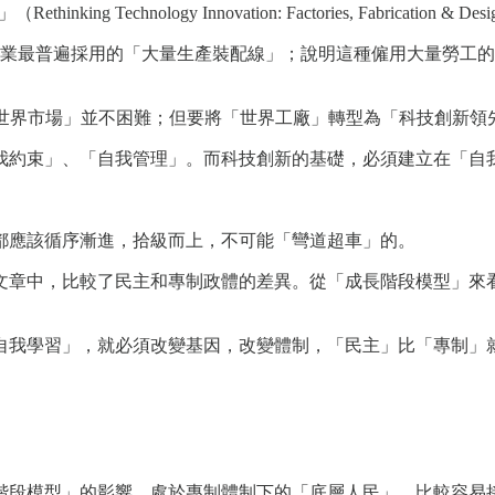
ology Innovation: Factories, Fabrication & Desig
子業最普遍採用的「大量生產裝配線」；說明這種僱用大量勞工
「世界市場」並不困難；但要將「世界工廠」轉型為「科技創新領
我約束」、「自我管理」。而科技創新的基礎，必須建立在「自
。
都應該循序漸進，拾級而上，不可能「彎道超車」的。
文章中，比較了民主和專制政體的差異。從「成長階段模型」來
自我學習」，就必須改變基因，改變體制，「民主」比「專制」
階段模型」的影響。處於專制體制下的「底層人民」，比較容易