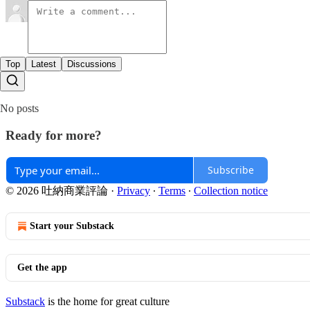
Top
Latest
Discussions
No posts
Ready for more?
Subscribe
© 2026 吐納商業評論
·
Privacy
∙
Terms
∙
Collection notice
Start your Substack
Get the app
Substack
is the home for great culture