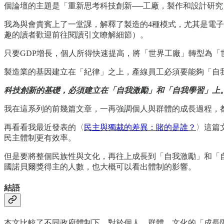
個論壇的主題是「重新思考科技創新──工廠，製作和設計研究」（Rethinking Techn
我為與會貴賓上了一堂課，解釋了製造的4種模式，尤其是電
趣的讀者歡迎前往閱讀引文瞭解細節）。
只要GDP增長，個人所得快速提高，將「世界工廠」轉型為
製造業的基因建立在「紀律」之上，產線員工必須要能夠「自
科技創新的基礎，必須建立在「自我激勵」和「自我學習」上
我在這系列的前幾篇文章，一再強調個人與群體的成長過程，
再看看我最近發表的〈
民主與獨裁的差異：賭的是誰？
〉這篇
民主體制更有效率。
但是要將整個民族性與文化，再往上成長到「自我激勵」和「
國諾貝爾獎得主的人數，也大概可以看出體制的影響。
結語
本文比較了不同政府體制下，對於個人、群體、文化的「成長