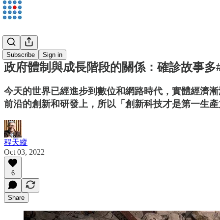
程天縱
Subscribe
Sign in
政府體制與成長階段的關係：確診故事多#
今天的世界已經進步到數位和網路時代，實體經濟漸
前沿的創新和研發上，所以「創新科技才是第一生產
程天縱
Oct 03, 2022
6
Share