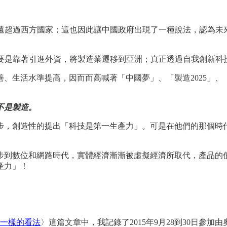
率遠超過西方國家；這也因此讓中國政府出現了一種說法，認為未
要是靠著引進外資，將製造業遷移到亞洲；真正透過自我創新科
善、生活水準提高，因而而高喊著「中國夢」、「製造2025」
不是製造。
步，創造性的提出「科技是第一生產力」。可是在他們的那個時
步到數位和網路時代，實體經濟漸漸被虛擬經濟所取代，產品的
產力」！
一樣的看法
〉這篇文章中，我記錄了2015年9月28到30日參