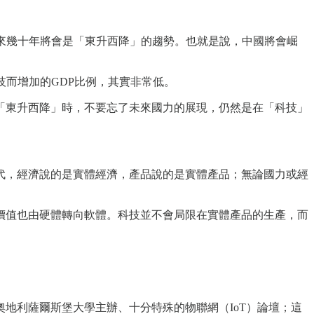
來幾十年將會是「東升西降」的趨勢。也就是說，中國將會崛
技而增加的GDP比例，其實非常低。
、「東升西降」時，不要忘了未來國力的展現，仍然是在「科技」
代，經濟說的是實體經濟，產品說的是實體產品；無論國力或經
價值也由硬體轉向軟體。科技並不會局限在實體產品的生產，而
加由奧地利薩爾斯堡大學主辦、十分特殊的物聯網（IoT）論壇；這